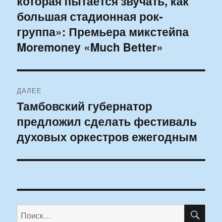
которая пытается звучать, как
записям
большая стадионная рок-
группа»: Премьера микстейпа
Moremoney «Much Better»
ДАЛЕЕ
Тамбовский губернатор
Следующая
предложил сделать фестиваль
запись:
духовых оркестров ежегодным
ПО
Искать: