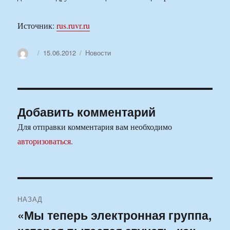
Источник:
rus.ruvr.ru
Автор
Опубликовано
Рубрики
15.06.2012
Новости
Добавить комментарий
Для отправки комментария вам необходимо
авторизоваться
.
Навигация
НАЗАД
по
«Мы теперь электронная группа,
Предыдущая
запись: