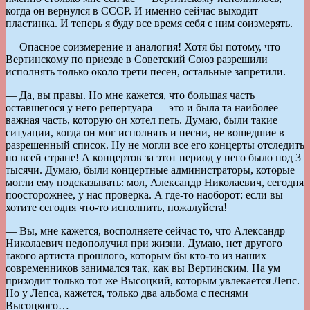
когда он вернулся в СССР. И именно сейчас выходит
пластинка. И теперь я буду все время себя с ним соизмерять.
— Опасное соизмерение и аналогия! Хотя бы потому, что
Вертинскому по приезде в Советский Союз разрешили
исполнять только около трети песен, остальные запретили.
— Да, вы правы. Но мне кажется, что большая часть
оставшегося у него репертуара — это и была та наиболее
важная часть, которую он хотел петь. Думаю, были такие
ситуации, когда он мог исполнять и песни, не вошедшие в
разрешенный список. Ну не могли все его концерты отследить
по всей стране! А концертов за этот период у него было под 3
тысячи. Думаю, были концертные администраторы, которые
могли ему подсказывать: мол, Александр Николаевич, сегодня
поосторожнее, у нас проверка. А где-то наоборот: если вы
хотите сегодня что-то исполнить, пожалуйста!
— Вы, мне кажется, восполняете сейчас то, что Александр
Николаевич недополучил при жизни. Думаю, нет другого
такого артиста прошлого, которым бы кто-то из наших
современников занимался так, как вы Вертинским. На ум
приходит только тот же Высоцкий, которым увлекается Лепс.
Но у Лепса, кажется, только два альбома с песнями
Высоцкого…