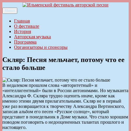
Перейти
к
Меню
Ильменский фестиваль авторской песни
содержимому
Главная
О фестивале
История
Авторская музыка
Программа
Организаторы и спонсоры
Скляр: Песня мельчает, потому что ее
стало больше
В недалеком прошлом слова «авторитетный» и
«интеллигентный» были в России антонимами. Но музыканта
Александра Ф. Скляра трудно оценить иначе, кроме как
именно этими двумя прилагательными. Скляр не в первый
уже раз возвращается к творчеству Александpа Вертинского,
записав альбом его песен «Русское солнце», который
представит в понедельник в Доме музыки. Что стало хорошим
поводом поговорить о недооцененных талантах прошлого и
настоящего.