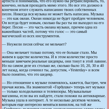
артиста и понимаешь, что его нужно бы ретранслировать, то,
конечно, нельзя проходить мимо этого. Но все это должно в
конечном итоге служить написанию твоих собственных
песен. Никогда вся музыка не может быть написана. Музыка
— это как океан. Океан никогда не будет пройден человеком.
Он всегда будет новым, сколько бы раз ты ни выходил на его
берег. Песня — это часть океана музыки, причем одна из
важнейших частей, потому что голос — это самый
магический из всех инструментов.
— Неужели песня сейчас не мельчает?
— Она мельчает только потому, что ее больше стало. Мы
живем в царстве количества. И в этом количестве просто
меньше замечаем реальные шедевры, они тонут в этой лавине.
Но на самом деле их столько же, сколько было 10, 20, 30 и 40
лет назад, когда сочинил ты, допустим, «Yesterday» и всем
было понятно, что это шедевр.
— Но отношение к музыке поменялось, кажется, быстрее, чем
прочая жизнь. На знаменитой «Горбушке» теперь нет музыки
— только холодильники и телевизоры. Музыкальные
магазины, если вы их найдете, стали похожи на антикварные.
Музыка ушла в интернет. А те несколько десятков человек,
которым еще интересно меняться винилом, на той же
«Горбушке» пытаются сделать ностальгическую аллею славы