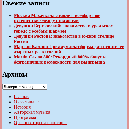
Свежие записи
Москва Махачкала самолет: комфортное
путешествие между столицами
Девушки Березовский: знакомства в уральском
городе с особым шармом
Девушки Ростова: знакомства в южной столице
России
Мартин Казино: Премиум-платформа для ценителей
азартных развлечений
Martin Casino 800: Рекордный 800% бонус и
безграничные возможности для выигрыша
Архивы
Архивы
Главная
О фестивале
История
Авторская музыка
Программа
Организаторы и спонсоры