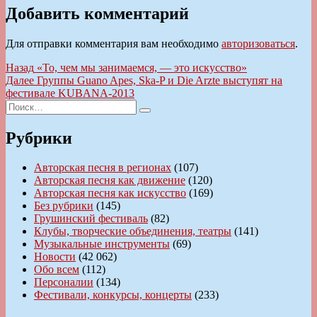
Добавить комментарий
Для отправки комментария вам необходимо
авторизоваться
.
Навигация
Предыдущая
Назад
«То, чем мы занимаемся, — это искусство»
запись:
Следующая
Далее
Группы Guano Apes, Ska-P и Die Arzte выступят на
по
запись:
фестивале KUBANA-2013
записям
Искать:
Поиск
Рубрики
Авторская песня в регионах
(107)
Авторская песня как движение
(120)
Авторская песня как искусство
(169)
Без рубрики
(145)
Грушинский фестиваль
(82)
Клубы, творческие объединения, театры
(141)
Музыкальные инструменты
(69)
Новости
(42 062)
Обо всем
(112)
Персоналии
(134)
Фестивали, конкурсы, концерты
(233)