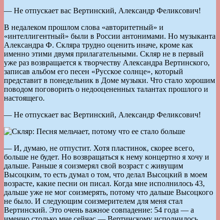
— Не отпускает вас Вертинский, Александр Феликсович!
В недалеком прошлом слова «авторитетный» и
«интеллигентный» были в России антонимами. Но музыканта
Александра Ф. Скляра трудно оценить иначе, кроме как
именно этими двумя прилагательными. Скляр не в первый
уже раз возвращается к творчеству Александpа Вертинского,
записав альбом его песен «Русское солнце», который
представит в понедельник в Доме музыки. Что стало хорошим
поводом поговорить о недооцененных талантах прошлого и
настоящего.
— Не отпускает вас Вертинский, Александр Феликсович!
— И, думаю, не отпустит. Хотя пластинок, скорее всего,
больше не будет. Но возвращаться к нему концертно я хочу и
дальше. Раньше я соизмерял свой возраст с живущим
Высоцким, то есть думал о том, что делал Высоцкий в моем
возрасте, какие песни он писал. Когда мне исполнилось 43,
дальше уже не мог соизмерять, потому что дальше Высоцкого
не было. И следующим соизмерителем для меня стал
Вертинский. Это очень важное совпадение: 54 года — а
именно столько мне сейчас — Вертинскому исполнилось,