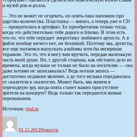
и музей рок-н-ролла.
— Это не может не огорчать, но опять-таки напомню про
царство количества. Пластинка — винил, а теперь уже и CD
— превратилась в артефакт. Ее приобретаешь только тогда,
когда это действительно тебе дорого и близко. В этом есть
что-то, что тебе передает энергетику любимого артиста. А в
файле вообще ничего нет, он безликий. Поэтому мы, артисты,
все еще пытаемся выпускать альбомы хотя бы мизерным
тиражом. Это то, что я могу вам вручить, передав маленькую
часть моей души. Но, с другой стороны, как обстояло дело во
времена, когда музыки не только не было на носителях — она
даже нотами не записывалась? Ведь нотная запись —
достаточно недавнее явление, а до того музыка передавалась
от сказителя к сказителю. Может быть, мы живем в
переходную эру, когда опять станет важно присутствие
зрителя на концерте? Ведь только так передаются живые
переживания.
Источник:
trud.ru
Автор
Опубликовано
Рубрики
01.11.2012
Новости