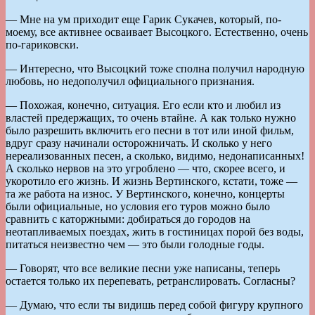
— Мне на ум приходит еще Гарик Сукачев, который, по-
моему, все активнее осваивает Высоцкого. Естественно, очень
по-гариковски.
— Интересно, что Высоцкий тоже сполна получил народную
любовь, но недополучил официального признания.
— Похожая, конечно, ситуация. Его если кто и любил из
властей предержащих, то очень втайне. А как только нужно
было разрешить включить его песни в тот или иной фильм,
вдруг сразу начинали осторожничать. И сколько у него
нереализованных песен, а сколько, видимо, недонаписанных!
А сколько нервов на это угроблено — что, скорее всего, и
укоротило его жизнь. И жизнь Вертинского, кстати, тоже —
та же работа на износ. У Вертинского, конечно, концерты
были официальные, но условия его туров можно было
сравнить с каторжными: добираться до городов на
неотапливаемых поездах, жить в гостиницах порой без воды,
питаться неизвестно чем — это были голодные годы.
— Говорят, что все великие песни уже написаны, теперь
остается только их перепевать, ретранслировать. Согласны?
— Думаю, что если ты видишь перед собой фигуру крупного