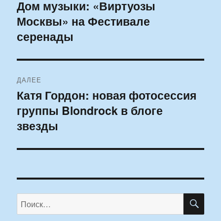
по
Дом музыки: «Виртуозы
Предыдущая
Москвы» на Фестивале
запись:
записям
серенады
ДАЛЕЕ
Катя Гордон: новая фотосессия
Следующая
группы Blondrock в блоге
запись:
звезды
ПО
Искать: