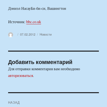
Дэниэл НасауБи-би-си, Вашингтон
Источник:
bbc.co.uk
Автор
Опубликовано
Рубрики
07.02.2012
Новости
Добавить комментарий
Для отправки комментария вам необходимо
авторизоваться
.
Навигация
НАЗАД