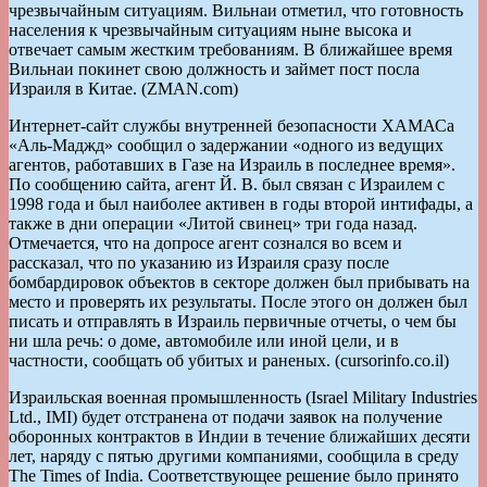
чрезвычайным ситуациям. Вильнаи отметил, что готовность
населения к чрезвычайным ситуациям ныне высока и
отвечает самым жестким требованиям. В ближайшее время
Вильнаи покинет свою должность и займет пост посла
Израиля в Китае. (ZMAN.com)
Интернет-сайт службы внутренней безопасности ХАМАСа
«Аль-Маджд» сообщил о задержании «одного из ведущих
агентов, работавших в Газе на Израиль в последнее время».
По сообщению сайта, агент Й. В. был связан с Израилем с
1998 года и был наиболее активен в годы второй интифады, а
также в дни операции «Литой свинец» три года назад.
Отмечается, что на допросе агент сознался во всем и
рассказал, что по указанию из Израиля сразу после
бомбардировок объектов в секторе должен был прибывать на
место и проверять их результаты. После этого он должен был
писать и отправлять в Израиль первичные отчеты, о чем бы
ни шла речь: о доме, автомобиле или иной цели, и в
частности, сообщать об убитых и раненых. (cursorinfo.co.il)
Израильская военная промышленность (Israel Military Industries
Ltd., IMI) будет отстранена от подачи заявок на получение
оборонных контрактов в Индии в течение ближайших десяти
лет, наряду с пятью другими компаниями, сообщила в среду
The Times of India. Соответствующее решение было принято