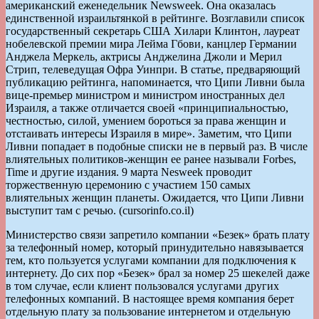
американский еженедельник Newsweek. Она оказалась
единственной израильтянкой в рейтинге. Возглавили список
государственный секретарь США Хилари Клинтон, лауреат
нобелевской премии мира Лейма Гбови, канцлер Германии
Анджела Меркель, актрисы Анджелина Джоли и Мерил
Стрип, телеведущая Офра Уинпри. В статье, предваряющий
публикацию рейтинга, напоминается, что Ципи Ливни была
вице-премьер министром и министром иностранных дел
Израиля, а также отличается своей «принципиальностью,
честностью, силой, умением бороться за права женщин и
отстаивать интересы Израиля в мире». Заметим, что Ципи
Ливни попадает в подобные списки не в первый раз. В числе
влиятельных политиков-женщин ее ранее называли Forbes,
Time и другие издания. 9 марта Nesweek проводит
торжественную церемонию с участием 150 самых
влиятельных женщин планеты. Ожидается, что Ципи Ливни
выступит там с речью. (cursorinfo.co.il)
Министерство связи запретило компании «Безек» брать плату
за телефонный номер, который принудительно навязывается
тем, кто пользуется услугами компании для подключения к
интернету. До сих пор «Безек» брал за номер 25 шекелей даже
в том случае, если клиент пользовался услугами других
телефонных компаний. В настоящее время компания берет
отдельную плату за пользование интернетом и отдельную