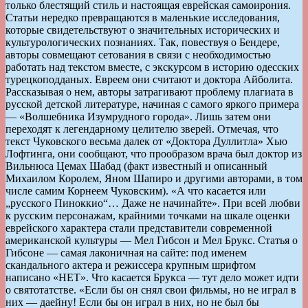
только блестящий стиль и настоящая еврейская самоирония.
Статьи нередко превращаются в маленькие исследования,
которые свидетельствуют о значительных исторических и
культурологических познаниях. Так, повествуя о Бендере,
авторы совмещают сетования в связи с необходимостью
работать над текстом вместе, с экскурсом в историю одесских
турецкоподданых. Евреем они считают и доктора Айболита.
Рассказывая о нем, авторы затрагивают проблему плагиата в
русской детской литературе, начиная с самого яркого примера
— «Волшебника Изумрудного города». Лишь затем они
переходят к легендарному целителю зверей. Отмечая, что
текст Чуковского весьма далек от «Доктора Дуллитла» Хью
Лофтинга, они сообщают, что прообразом врача был доктор из
Вильнюса Цемах Шабад (факт известный и описанный
Михаилом Королем, Яном Шапиро и другими авторами, в том
числе самим Корнеем Чуковским). «А что касается или
„русского Пиноккио“… Даже не начинайте». При всей любви
к русским персонажам, крайними точками на шкале оценки
еврейского характера стали представители современной
американской культуры — Мел Гибсон и Мел Брукс. Статья о
Гибсоне — самая лаконичная на сайте: под именем
скандального актера и режиссера крупным шрифтом
написано «НЕТ». Что касается Брукса — тут дело может идти
о святотатстве. «Если бы он снял свои фильмы, но не играл в
них — даейну! Если бы он играл в них, но не был бы