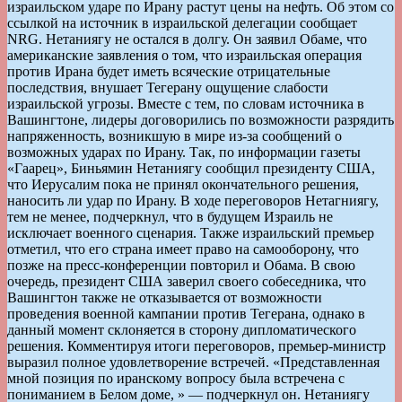
израильском ударе по Ирану растут цены на нефть. Об этом со
ссылкой на источник в израильской делегации сообщает
NRG. Нетаниягу не остался в долгу. Он заявил Обаме, что
американские заявления о том, что израильская операция
против Ирана будет иметь всяческие отрицательные
последствия, внушает Тегерану ощущение слабости
израильской угрозы. Вместе с тем, по словам источника в
Вашингтоне, лидеры договорились по возможности разрядить
напряженность, возникшую в мире из-за сообщений о
возможных ударах по Ирану. Так, по информации газеты
«Гаарец», Биньямин Нетаниягу сообщил президенту США,
что Иерусалим пока не принял окончательного решения,
наносить ли удар по Ирану. В ходе переговоров Нетагниягу,
тем не менее, подчеркнул, что в будущем Израиль не
исключает военного сценария. Также израильский премьер
отметил, что его страна имеет право на самооборону, что
позже на пресс-конференции повторил и Обама. В свою
очередь, президент США заверил своего собеседника, что
Вашингтон также не отказывается от возможности
проведения военной кампании против Тегерана, однако в
данный момент склоняется в сторону дипломатического
решения. Комментируя итоги переговоров, премьер-министр
выразил полное удовлетворение встречей. «Представленная
мной позиция по иранскому вопросу была встречена с
пониманием в Белом доме, » — подчеркнул он. Нетаниягу