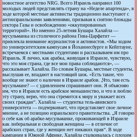
новостное агентство NRG. Всего Израиль направил 100
молодых людей представлять страну на «Неделе апартеида», в
ходе которой местные активисты традиционно выступают с
антиизраильскими заявлениями, призывая к снятию блокады
сектора Газы и освобождению «оккупированных
территорий». Но именно 25-летняя Бушара Халайла —
мусульманка из столичного района Гива-Царфатит —
привлекла внимание журналистов и активистов. «Мы ходим
по университетским кампусам в Йоханнесбурге и Кейптауне,
встречаемся с местными студентами и рассказываем им про
Израиль. Я лично, как арабка, живущая в Израиле, чувствую,
что это моя страна, где все мои права соблюдаются», —
рассказывает Халайла. По словам Бушары, местные студенты,
выслушав ее, впадают в настоящий шок. «Есть такие, что
вообще не знают о наличии в Израиле арабов. „Что, там есть
мусульмане? — с удивлением спрашивают они. Я объясняю
им, что в Израиле есть арабское меньшинство, и что я люблю
эту страну, верю, что она стремится к миру и уважает всех
своих граждан“. Халайла — студентка тель-авивского
университета — подчеркивает, что представляет свое личное
мнение, а не позицию израильского правительства. „Я говорю
о себе как об арабке-мусульманке, проживающей в Израиле
как либеральная и свободная женщина — в отличие от
арабских стран, где у женщин нет никаких прав“. В ходе
кампании в Южной Африке, Халайла сталкивалась с плохим