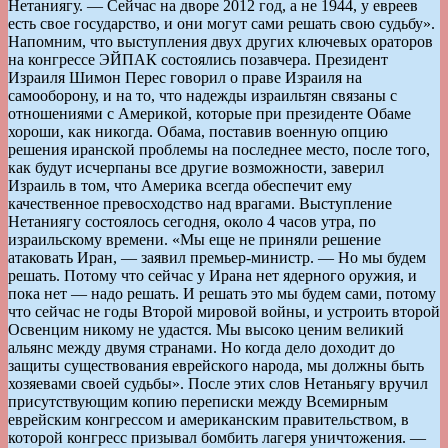
Нетаниягу. — Сейчас на дворе 2012 год, а не 1944, у евреев
есть свое государство, и они могут сами решать свою судьбу».
Напомним, что выступления двух других ключевых ораторов
на конгрессе ЭЙПАК состоялись позавчера. Президент
Израиля Шимон Перес говорил о праве Израиля на
самооборону, и на то, что надежды израильтян связаны с
отношениями с Америкой, которые при президенте Обаме
хороши, как никогда. Обама, поставив военную опцию
решения иранской проблемы на последнее место, после того,
как будут исчерпаны все другие возможности, заверил
Израиль в том, что Америка всегда обеспечит ему
качественное превосходство над врагами. Выступление
Нетаниягу состоялось сегодня, около 4 часов утра, по
израильскому времени. «Мы еще не приняли решение
атаковать Иран, — заявил премьер-министр. — Но мы будем
решать. Потому что сейчас у Ирана нет ядерного оружия, и
пока нет — надо решать. И решать это мы будем сами, потому
что сейчас не годы Второй мировой войны, и устроить второй
Освенцим никому не удастся. Мы высоко ценим великий
альянс между двумя странами. Но когда дело доходит до
защиты существования еврейского народа, мы должны быть
хозяевами своей судьбы». После этих слов Нетаньягу вручил
присутствующим копию переписки между Всемирным
еврейским конгрессом и американским правительством, в
которой конгресс призывал бомбить лагеря уничтожения. —