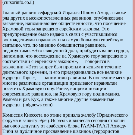
(cursorinfo.co.il)
Главный раввин сефардской Израиля Шломо Амар, а также
ряд других высокопоставленных раввинов, опубликовали
заявление, напоминающее общественности, что посещение
Храмовой горы запрещено еврейским законом. Это
предупреждение было издано в связи с участившимися
восхождениями израильтян на самую большую еврейскую
святыню, что, по мнению большинства раввинов,
недопустимо. «Это священный долг, пробудить ваши сердца,
напомнив, что восхождение на Храмовую гору запрещено в
соответствии с еврейским законом», — говорится в
заявлении. «Этот запрет был простым и ясным в течение
длительного времени, и его придерживались все великие
мудрецы Торы», — напомнили раввины. В последние месяцы
многие различные организации призывают израильтян
посетить Храмовую гору. Ранее, вопреки позиции
современных раввинов, на Храмовую гору поднимались
Рамбам и рав Кук, а также многие другие знаменитые
мудрецы. (mignews.com)
Комиссия Кнессета по этике приняла жалобу Юридического
форума в защиту Эрец-Исраэль и вынесла сегодня строгий
выговор депутату от арабского блока РААМ-ТААЛ Ахмеду
Тиби за публичное прославление шахидов (террористов-