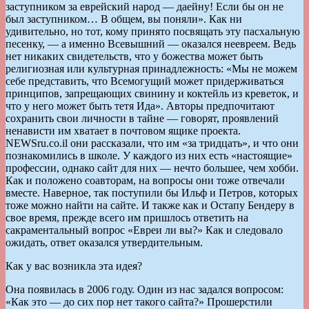
заступником за еврейский народ — даейну! Если бы он не
был заступником… В общем, вы поняли». Как ни
удивительно, но тот, кому принято посвящать эту пасхальную
песенку, — а именно Всевышний — оказался неевреем. Ведь
нет никаких свидетельств, что у божества может быть
религиозная или культурная принадлежность: «Мы не можем
себе представить, что Всемогущий может придерживаться
принципов, запрещающих свинину и коктейль из креветок, и
что у него может быть тетя Ида». Авторы предпочитают
сохранить свои личности в тайне — говорят, проявлений
ненависти им хватает в почтовом ящике проекта.
NEWSru.co.il они рассказали, что им «за тридцать», и что они
познакомились в школе. У каждого из них есть «настоящие»
профессии, однако сайт для них — нечто большее, чем хобби.
Как и положено соавторам, на вопросы они тоже отвечали
вместе. Наверное, так поступили бы Ильф и Петров, которых
тоже можно найти на сайте. И также как и Остапу Бендеру в
свое время, прежде всего им пришлось ответить на
сакраментальный вопрос «Евреи ли вы?» Как и следовало
ожидать, ответ оказался утвердительным.
Как у вас возникла эта идея?
Она появилась в 2006 году. Один из нас задался вопросом:
«Как это — до сих пор нет такого сайта?» Прошерстили