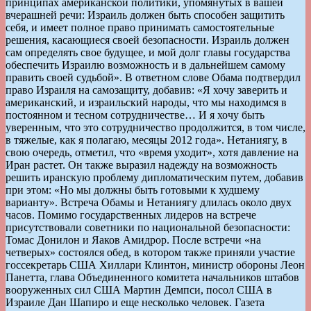
принципах американской политики, упомянутых в вашей
вчерашней речи: Израиль должен быть способен защитить
себя, и имеет полное право принимать самостоятельные
решения, касающиеся своей безопасности. Израиль должен
сам определять свое будущее, и мой долг главы государства
обеспечить Израилю возможность и в дальнейшем самому
править своей судьбой». В ответном слове Обама подтвердил
право Израиля на самозащиту, добавив: «Я хочу заверить и
американский, и израильский народы, что мы находимся в
постоянном и тесном сотрудничестве… И я хочу быть
уверенным, что это сотрудничество продолжится, в том числе,
в тяжелые, как я полагаю, месяцы 2012 года». Нетаниягу, в
свою очередь, отметил, что «время уходит», хотя давление на
Иран растет. Он также выразил надежду на возможность
решить иранскую проблему дипломатическим путем, добавив
при этом: «Но мы должны быть готовыми к худшему
варианту». Встреча Обамы и Нетаниягу длилась около двух
часов. Помимо государственных лидеров на встрече
присутствовали советники по национальной безопасности:
Томас Донилон и Яаков Амидрор. После встречи «на
четверых» состоялся обед, в котором также приняли участие
госсекретарь США Хиллари Клинтон, министр обороны Леон
Панетта, глава Объединенного комитета начальников штабов
вооруженных сил США Мартин Демпси, посол США в
Израиле Дан Шапиро и еще несколько человек. Газета