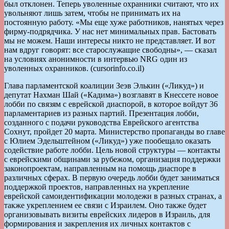
был отклонен. Теперь уволенные охранники считают, что их
увольняют лишь затем, чтобы не принимать их на
постоянную работу. «Мы еще хуже работников, нанятых через
фирму-подрядчика. У нас нет минимальных прав. Бастовать
мы не можем. Наши интересы никто не представляет. И вот
нам вдруг говорят: все старослужащие свободны», — сказал
на условиях анонимности в интервью NRG один из
уволенных охранников. (cursorinfo.co.il)
Глава парламентской коалиции Зеэв Элькин («Ликуд») и
депутат Нахман Шай («Кадима») возглавят в Кнессете новое
лобби по связям с еврейской диаспорой, в которое войдут 36
парламентариев из разных партий. Презентация лобби,
созданного с подачи руководства Еврейского агентства
Сохнут, пройдет 20 марта. Министерство пропаганды во главе
с Юлием Эдельштейном («Ликуд») уже пообещало оказать
содействие работе лобби. Цель новой структуры — контакты
с еврейскими общинами за рубежом, организация поддержки
законопроектам, направленным на помощь диаспоре в
различных сферах. В первую очередь лобби будет заниматься
поддержкой проектов, направленных на укрепление
еврейской самоидентификации молодежи в разных странах, а
также укреплением ее связи с Израилем. Оно также будет
организовывать визиты еврейских лидеров в Израиль, для
формирования и закрепления их личных контактов с