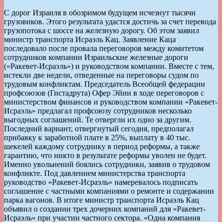
С дорог Израиля в обозримом будущем исчезнут тысячи
грузовиков. Этого результата удастся достичь за счет перевода
грузопотока с шоссе на железную дорогу. Об этом заявил
министр транспорта Исраэль Кац. Заявление Каца
последовало после провала переговоров между комитетом
сотрудников компании Израильские железные дороги
(«Ракевет-Исраэль») и руководством компании. Вместе с тем,
истекли две недели, отведенные на переговоры судом по
трудовым конфликтам. Председатель Всеобщей федерации
профсоюзов (Гистадрута) Офер Эйни в ходе переговоров с
министерством финансов и руководством компании «Ракевет-
Исраэль» предлагал профсоюзу сотрудников несколько
выгодных соглашений. Те отвергли их одно за другим.
Последний вариант, отвергнутый сегодня, предполагал
прибавку к заработной плате в 25%, выплату в 40 тыс.
шекелей каждому сотруднику в период реформы, а также
гарантию, что никто в результате реформы уволен не будет.
Именно увольнений боялись сотрудники, заявив о трудовом
конфликте. Под давлением министерства транспорта
руководство «Ракевет-Исраэль» намеревалось подписать
соглашение с частными компаниями о ремонте и содержании
парка вагонов. В итоге министр транспорта Исраэль Кац
объявил о создании трех дочерних компаний для «Ракевет-
Исраэль» при участии частного сектора. «Одна компания