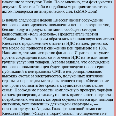
наказание за поступок Тиби. По ее мнению, сам факт участия
депутата Кнессета Тиби в подобном мероприятии является
актом поддержки антиизраильских сил. (ZMAN.com)
В начале следующей недели Кнессет начнет обсуждение
вопроса о галопирующем повышении цен на электричество,
бензин, воду и продукты питания, сообщает сегодня
радиостанция «Коль Исраэль». Представитель партии
«Кадима» Рухама Авраам обратилась в финансовую комиссию
Кнессета с предложением отметить НДС на электричество,
что могло бы привести к снижению цен примерно на 15%.
Напомним, что министерство финансов Израиля выступает
против сокращения налогов и отмены НДС на те или иные
группы услуг или товаров. Авраам заявила, что обсуждение
вопроса о повышении цен будет произведено после серии
публикаций в центральных СМИ о непропорционально
высоких счетах за электричество, полученных жителями
страны за первые два месяца нынешнего года. «Увеличение
цен грозит оставить без средств к существованию целые
семьи. Необходимо провести комплексную проверку тарифов
на электроэнергию, а также уточнить правильность подсчета
потребленных мегаватт, который осуществляется при помощи
счетчиков, установленных для каждой квартиры », —
пояснила депутата Авраам. Глава финансовой комиссии
Кнессета Гафни («Яадут а-Тора») сказал, что парламент не