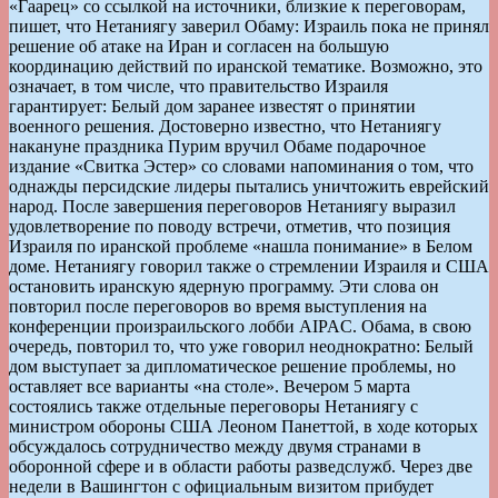
«Гаарец» со ссылкой на источники, близкие к переговорам,
пишет, что Нетаниягу заверил Обаму: Израиль пока не принял
решение об атаке на Иран и согласен на большую
координацию действий по иранской тематике. Возможно, это
означает, в том числе, что правительство Израиля
гарантирует: Белый дом заранее известят о принятии
военного решения. Достоверно известно, что Нетаниягу
накануне праздника Пурим вручил Обаме подарочное
издание «Свитка Эстер» со словами напоминания о том, что
однажды персидские лидеры пытались уничтожить еврейский
народ. После завершения переговоров Нетаниягу выразил
удовлетворение по поводу встречи, отметив, что позиция
Израиля по иранской проблеме «нашла понимание» в Белом
доме. Нетаниягу говорил также о стремлении Израиля и США
остановить иранскую ядерную программу. Эти слова он
повторил после переговоров во время выступления на
конференции произраильского лобби AIPAC. Обама, в свою
очередь, повторил то, что уже говорил неоднократно: Белый
дом выступает за дипломатическое решение проблемы, но
оставляет все варианты «на столе». Вечером 5 марта
состоялись также отдельные переговоры Нетаниягу с
министром обороны США Леоном Панеттой, в ходе которых
обсуждалось сотрудничество между двумя странами в
оборонной сфере и в области работы разведслужб. Через две
недели в Вашингтон с официальным визитом прибудет