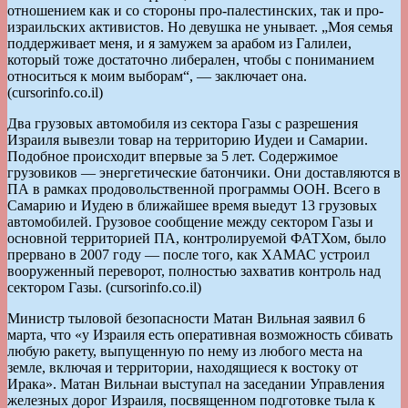
отношением как и со стороны про-палестинских, так и про-
израильских активистов. Но девушка не унывает. „Моя семья
поддерживает меня, и я замужем за арабом из Галилеи,
который тоже достаточно либерален, чтобы с пониманием
относиться к моим выборам“, — заключает она.
(cursorinfo.co.il)
Два грузовых автомобиля из сектора Газы с разрешения
Израиля вывезли товар на территорию Иудеи и Самарии.
Подобное происходит впервые за 5 лет. Содержимое
грузовиков — энергетические батончики. Они доставляются в
ПА в рамках продовольственной программы ООН. Всего в
Самарию и Иудею в ближайшее время выедут 13 грузовых
автомобилей. Грузовое сообщение между сектором Газы и
основной территорией ПА, контролируемой ФАТХом, было
прервано в 2007 году — после того, как ХАМАС устроил
вооруженный переворот, полностью захватив контроль над
сектором Газы. (cursorinfo.co.il)
Министр тыловой безопасности Матан Вильная заявил 6
марта, что «у Израиля есть оперативная возможность сбивать
любую ракету, выпущенную по нему из любого места на
земле, включая и территории, находящиеся к востоку от
Ирака». Матан Вильнаи выступал на заседании Управления
железных дорог Израиля, посвященном подготовке тыла к