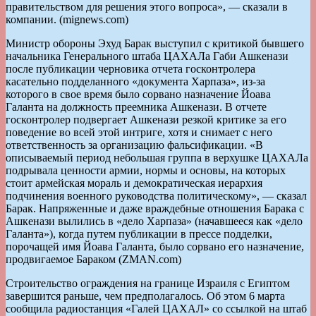
правительством для решения этого вопроса», — сказали в
компании. (mignews.com)
Министр обороны Эхуд Барак выступил с критикой бывшего
начальника Генерального штаба ЦАХАЛа Габи Ашкенази
после публикации черновика отчета госконтролера
касательно подделанного «документа Харпаза», из-за
которого в свое время было сорвано назначение Йоава
Галанта на должность преемника Ашкенази. В отчете
госконтролер подвергает Ашкенази резкой критике за его
поведение во всей этой интриге, хотя и снимает с него
ответственность за организацию фальсификации. «В
описываемый период небольшая группа в верхушке ЦАХАЛа
подрывала ценности армии, нормы и основы, на которых
стоит армейская мораль и демократическая иерархия
подчинения военного руководства политическому», — сказал
Барак. Напряженные и даже враждебные отношения Барака с
Ашкенази вылились в «дело Харпаза» (начавшееся как «дело
Галанта»), когда путем публикации в прессе подделки,
порочащей имя Йоава Галанта, было сорвано его назначение,
продвигаемое Бараком (ZMAN.com)
Строительство ограждения на границе Израиля с Египтом
завершится раньше, чем предполагалось. Об этом 6 марта
сообщила радиостанция «Галей ЦАХАЛ» со ссылкой на штаб