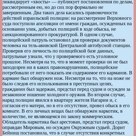
ликвидирует «хвосты» — публикует постановления по делам,
рассмотренным ею, но до сих пор формально не
завершенным. Два таких дела касались правомочности
действий израильской полиции: на рассмотрение Верховного
суда поступили апелляции от имени граждан, осужденных на
основании улик, добытых полицией в ходе обыска, не
санкционированного прокуратурой. В одном случае,
полицейский патруль остановил для проверки документов
человека на тель-авивской Центральной автобусной станции.
Проверив его личность по полицейской базе данных,
патрульные узнали, что у проверяемого есть уголовное
прошлое. Несмотря на то, что в момент проверки он не был
заподозрен ни в каких правонарушениях, полицейские
потребовали от него показать им содержимое его карманов. В
кармане был обнаружен нож. Несмотря на то, что на ноже не
было следов его использования в преступных целях,
гражданин был задержан, предстал перед судом и осужден за
незаконное ношение холодного оружия. Во втором случае,
наряд полиции явился в квартиру жителя Нагарии и, с
согласия его матери, но в его отсутствие, провел обыск в его
комнате. В его личных вещах был обнаружен наркотик, в
количестве, не являющемся по закону коммерческим.
Обладатель наркотика был арестован, предстал перед судом,
оправдан Мировым, но осужден Окружным судьей. Дорит
Бейниш постановила, что в случае отсутствия конкретных