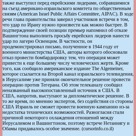
также выступил перед еврейскими лидерами, собравшимися
на съезд американо-израильского комитета по общественным
связям (American Israel Public Affairs Committee, AIPAC). В ходе
речи глава правительства заверил участников встречи в том,
что удар по Ирану нужно произвести как можно быстрее. В
подтверждение своей позиции премьер напомнил об отказе
Вашингтона выполнить просьбу еврейских лидеров нанести
удар по лагерю Освенцим. В частности, он
продемонстрировал письмо, полученное в 1944 году от
военного министерства США, авторы которого обосновали
отказ провести бомбардировку тем, что операция может
привести к еще большему числу человеческих жертв. Кроме
того, как сообщило американское издание The Algemeiner,
которое ссылается на Второй канал израильского телевидения,
в Иерусалиме уже приняли окончательное решение провести
операцию против Тегерана. Об этом телеканалу сообщил
неназванный высокопоставленный источник в США. В
США, напротив, выступают за дипломатическое решение. В
то же время, по мнению экспертов, без содействия со стороны
США Израиль не сможет провести военную кампанию из-за
недостатка технических возможностей. Разногласия стали
причиной некоторого охлаждения отношений между
Иерусалимом и Вашингтоном, поэтому встрече Нетаниягу и
Обамы придавалось особое значение. (cursorinfo.co.il)