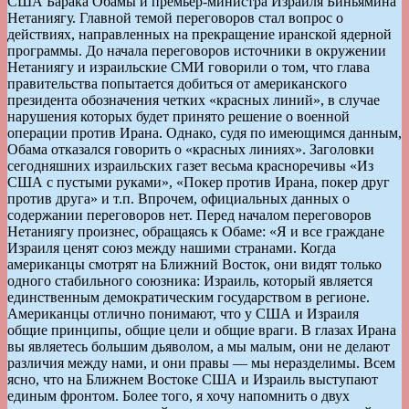
США Барака Обамы и премьер-министра Израиля Биньямина
Нетаниягу. Главной темой переговоров стал вопрос о
действиях, направленных на прекращение иранской ядерной
программы. До начала переговоров источники в окружении
Нетаниягу и израильские СМИ говорили о том, что глава
правительства попытается добиться от американского
президента обозначения четких «красных линий», в случае
нарушения которых будет принято решение о военной
операции против Ирана. Однако, судя по имеющимся данным,
Обама отказался говорить о «красных линиях». Заголовки
сегодняшних израильских газет весьма красноречивы «Из
США с пустыми руками», «Покер против Ирана, покер друг
против друга» и т.п. Впрочем, официальных данных о
содержании переговоров нет. Перед началом переговоров
Нетаниягу произнес, обращаясь к Обаме: «Я и все граждане
Израиля ценят союз между нашими странами. Когда
американцы смотрят на Ближний Восток, они видят только
одного стабильного союзника: Израиль, который является
единственным демократическим государством в регионе.
Американцы отлично понимают, что у США и Израиля
общие принципы, общие цели и общие враги. В глазах Ирана
вы являетесь большим дьяволом, а мы малым, они не делают
различия между нами, и они правы — мы неразделимы. Всем
ясно, что на Ближнем Востоке США и Израиль выступают
единым фронтом. Более того, я хочу напомнить о двух