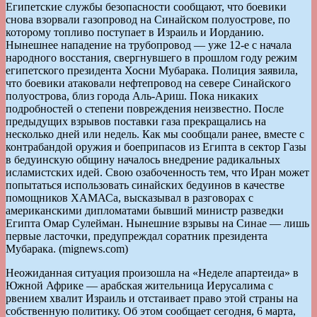
Египетские службы безопасности сообщают, что боевики
снова взорвали газопровод на Синайском полуострове, по
которому топливо поступает в Израиль и Иорданию.
Нынешнее нападение на трубопровод — уже 12-е с начала
народного восстания, свергнувшего в прошлом году режим
египетского президента Хосни Мубарака. Полиция заявила,
что боевики атаковали нефтепровод на севере Синайского
полуострова, близ города Аль-Ариш. Пока никаких
подробностей о степени повреждения неизвестно. После
предыдущих взрывов поставки газа прекращались на
несколько дней или недель. Как мы сообщали ранее, вместе с
контрабандой оружия и боеприпасов из Египта в сектор Газы
в бедуинскую общину началось внедрение радикальных
исламистских идей. Свою озабоченность тем, что Иран может
попытаться использовать синайских бедуинов в качестве
помощников ХАМАСа, высказывал в разговорах с
американскими дипломатами бывший министр разведки
Египта Омар Сулейман. Нынешние взрывы на Синае — лишь
первые ласточки, предупреждал соратник президента
Мубарака. (mignews.com)
Неожиданная ситуация произошла на «Неделе апартеида» в
Южной Африке — арабская жительница Иерусалима с
рвением хвалит Израиль и отстаивает право этой страны на
собственную политику. Об этом сообщает сегодня, 6 марта,