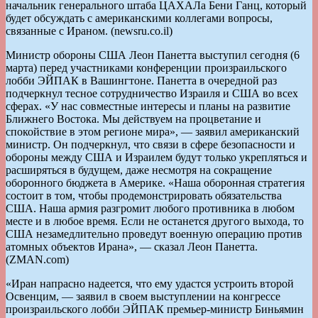
начальник генерального штаба ЦАХАЛа Бени Ганц, который
будет обсуждать с американскими коллегами вопросы,
связанные с Ираном. (newsru.co.il)
Министр обороны США Леон Панетта выступил сегодня (6
марта) перед участниками конференции произраильского
лобби ЭЙПАК в Вашингтоне. Панетта в очередной раз
подчеркнул тесное сотрудничество Израиля и США во всех
сферах. «У нас совместные интересы и планы на развитие
Ближнего Востока. Мы действуем на процветание и
спокойствие в этом регионе мира», — заявил американский
министр. Он подчеркнул, что связи в сфере безопасности и
обороны между США и Израилем будут только укрепляться и
расширяться в будущем, даже несмотря на сокращение
оборонного бюджета в Америке. «Наша оборонная стратегия
состоит в том, чтобы продемонстрировать обязательства
США. Наша армия разгромит любого противника в любом
месте и в любое время. Если не останется другого выхода, то
США незамедлительно проведут военную операцию против
атомных объектов Ирана», — сказал Леон Панетта.
(ZMAN.com)
«Иран напрасно надеется, что ему удастся устроить второй
Освенцим, — заявил в своем выступлении на конгрессе
произраильского лобби ЭЙПАК премьер-министр Биньямин