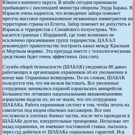
Южного военного округа. В штабе сегодня принимали
прибывшего с инспекцией министра обороны Эхуда Барака. В
Израиле очень надеются, что возведение забора поможет
пресечь массовое проникновение незаконных иммигрантов на
территорию страны из Египта. Забор поможет не допустить в
Израиль и террористов с Синайского полуострова. Что
касается границы с Иорданией, где тоже возможно не
исключено просачивание групп террористов, ЦАХАЛ
рекомендует правительству построить канал между Красным
и Мертвым морями. Эта преграда вместе с технологическими
средствами будет очень эффективна. (isra.com)
Служба общей безопасности (ШАБАК) уведомила 80 давно
работающих в организации охранников об их увольнении в
конце мая. Охранники возмущены. По их словам, ШАБАК
пользуется тем, что им нельзя бастовать. Все уволенные
сотрудники занимались охраной израильских авиарейсов.
Большинство летавших национальными авиакомпаниями
израильтян видели их, но не знали, что это сотрудники
ШАБАКа. Работа охранников состоит в том, чтобы летать на
самолетах под видом обычных пассажиров. Все они
отслужили в элитных боевых частях, после чего проходили в
ШАБАКе долгие, изнурительные тренировки. Несколько лет
назад охранники, не имевшие постоянной ставки, пытались
через суд добиться от ШАБАКа социальных гарантий. Иск