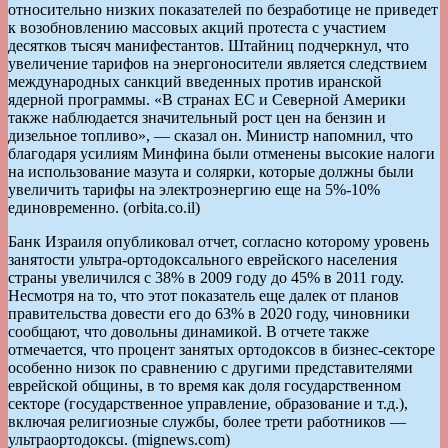
относительно низких показателей по безработице не приведет
к возобновлению массовых акций протеста с участием
десятков тысяч манифестантов. Штайниц подчеркнул, что
увеличение тарифов на энергоносители является следствием
международных санкций введенных против иранской
ядерной программы. «В странах ЕС и Северной Америки
также наблюдается значительный рост цен на бензин и
дизельное топливо», — сказал он. Министр напомнил, что
благодаря усилиям Минфина были отменены высокие налоги
на использование мазута и солярки, которые должны были
увеличить тарифы на электроэнергию еще на 5%-10%
единовременно. (orbita.co.il)
Банк Израиля опубликовал отчет, согласно которому уровень
занятости ультра-ортодоксального еврейского населения
страны увеличился с 38% в 2009 году до 45% в 2011 году.
Несмотря на то, что этот показатель еще далек от планов
правительства довести его до 63% в 2020 году, чиновники
сообщают, что довольны динамикой. В отчете также
отмечается, что процент занятых ортодоксов в бизнес-секторе
особенно низок по сравнению с другими представителями
еврейской общины, в то время как доля государственном
секторе (государственное управление, образование и т.д.),
включая религиозные службы, более трети работников —
ультраортодоксы. (mignews.com)