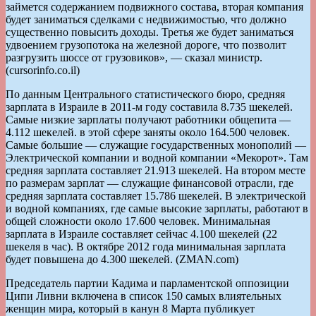
займется содержанием подвижного состава, вторая компания
будет заниматься сделками с недвижимостью, что должно
существенно повысить доходы. Третья же будет заниматься
удвоением грузопотока на железной дороге, что позволит
разгрузить шоссе от грузовиков», — сказал министр.
(cursorinfo.co.il)
По данным Центрального статистического бюро, средняя
зарплата в Израиле в 2011-м году составила 8.735 шекелей.
Самые низкие зарплаты получают работники общепита —
4.112 шекелей. в этой сфере заняты около 164.500 человек.
Самые большие — служащие государственных монополий —
Электрической компании и водной компании «Мекорот». Там
средняя зарплата составляет 21.913 шекелей. На втором месте
по размерам зарплат — служащие финансовой отрасли, где
средняя зарплата составляет 15.786 шекелей. В электрической
и водной компаниях, где самые высокие зарплаты, работают в
общей сложности около 17.600 человек. Минимальная
зарплата в Израиле составляет сейчас 4.100 шекелей (22
шекеля в час). В октябре 2012 года минимальная зарплата
будет повышена до 4.300 шекелей. (ZMAN.com)
Председатель партии Кадима и парламентской оппозиции
Ципи Ливни включена в список 150 самых влиятельных
женщин мира, который в канун 8 Марта публикует