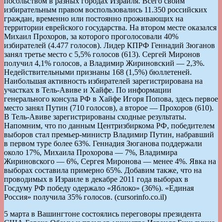
посольством в разных городах Израиля. Всего своим
избирательным правом воспользовались 11.350 российских
граждан, временно или постоянно проживающих на
территории еврейского государства. На втором месте оказался
Михаил Прохоров, за которого проголосовали 40%
избирателей (4.477 голосов). Лидер КПРФ Геннадий Зюганов
занял третье место с 5,5% голосов (613). Сергей Миронов
получил 4,1% голосов, а Владимир Жириновский — 2,3%.
Недействительными признаны 168 (1,5%) бюллетеней.
Наибольшая активность избирателей зарегистрирована на
участках в Тель-Авиве и Хайфе. По информации
генерального консула РФ в Хайфе Игоря Попова, здесь первое
место занял Путин (710 голосов), а второе — Прохоров (610).
В Тель-Авиве зарегистрированы сходные результаты.
Напомним, что по данным Центризбиркома РФ, победителем
выборов стал премьер-министр Владимир Путин, набравший
в первом туре более 63%. Геннадия Зюганова поддержали
около 17%, Михаила Прохорова — 7%, Владимира
Жириновского — 6%, Сергея Миронова — менее 4%. Явка на
выборах составила примерно 65%. Добавим также, что на
проводимых в Израиле в декабре 2011 года выборах в
Госдуму РФ победу одержало «Яблоко» (36%). «Единая
Россия» получила 35% голосов. (cursorinfo.co.il)
5 марта в Вашингтоне состоялись переговоры президента