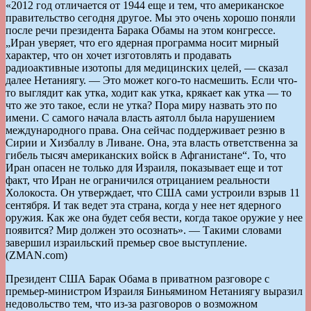
«2012 год отличается от 1944 еще и тем, что американское
правительство сегодня другое. Мы это очень хорошо поняли
после речи президента Барака Обамы на этом конгрессе.
„Иран уверяет, что его ядерная программа носит мирный
характер, что он хочет изготовлять и продавать
радиоактивные изотопы для медицинских целей, — сказал
далее Нетаниягу. — Это может кого-то насмешить. Если что-
то выглядит как утка, ходит как утка, крякает как утка — то
что же это такое, если не утка? Пора миру назвать это по
имени. С самого начала власть аятолл была нарушением
международного права. Она сейчас поддерживает резню в
Сирии и Хизбаллу в Ливане. Она, эта власть ответственна за
гибель тысяч американских войск в Афганистане“. То, что
Иран опасен не только для Израиля, показывает еще и тот
факт, что Иран не ограничился отрицанием реальности
Холокоста. Он утверждает, что США сами устроили взрыв 11
сентября. И так ведет эта страна, когда у нее нет ядерного
оружия. Как же она будет себя вести, когда такое оружие у нее
появится? Мир должен это осознать». — Такими словами
завершил израильский премьер свое выступление.
(ZMAN.com)
Президент США Барак Обама в приватном разговоре с
премьер-министром Израиля Биньямином Нетаниягу выразил
недовольство тем, что из-за разговоров о возможном