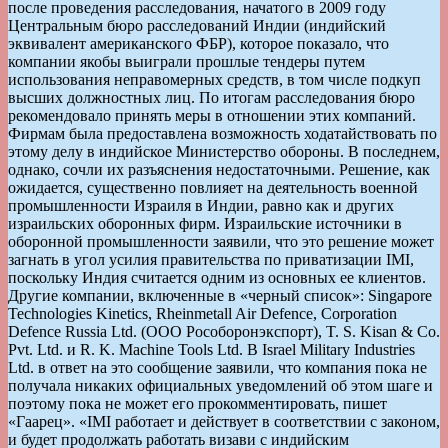
после проведения расследования, начатого в 2009 году
Центральным бюро расследований Индии (индийский
эквивалент американского ФБР), которое показало, что
компании якобы выиграли прошлые тендеры путем
использования неправомерных средств, в том числе подкуп
высших должностных лиц. По итогам расследования бюро
рекомендовало принять меры в отношении этих компаний.
Фирмам была предоставлена возможность ходатайствовать по
этому делу в индийское Министерство обороны. В последнем,
однако, сочли их разъяснения недостаточными. Решение, как
ожидается, существенно повлияет на деятельность военной
промышленности Израиля в Индии, равно как и других
израильских оборонных фирм. Израильские источники в
оборонной промышленности заявили, что это решение может
загнать в угол усилия правительства по приватизации IMI,
поскольку Индия считается одним из основных ее клиентов.
Другие компании, включенные в «черный список»: Singapore
Technologies Kinetics, Rheinmetall Air Defence, Corporation
Defence Russia Ltd. (ООО Рособоронэкспорт), T. S. Kisan & Co.
Pvt. Ltd. и R. K. Machine Tools Ltd. В Israel Military Industries
Ltd. в ответ на это сообщение заявили, что компания пока не
получала никаких официальных уведомлений об этом шаге и
поэтому пока не может его прокомментировать, пишет
«Гаарец». «IMI работает и действует в соответствии с законом,
и будет продолжать работать визави с индийским