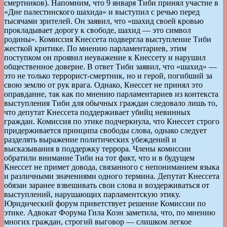
смертников). Напомним, что 9 января Тиби принял участие в
«Дне палестинского шахида» и выступил с речью перед
тысячами зрителей. Он заявил, что «шахид своей кровью
прокладывает дорогу к свободе, шахид — это символ
родины». Комиссия Кнессета подвергла выступление Тиби
жесткой критике. По мнению парламентариев, этим
поступком он проявил неуважение к Кнессету и нарушил
общественное доверие. В ответ Тиби заявил, что «шахид» —
это не только террорист-смертник, но и герой, погибший за
свою землю от рук врага. Однако, Кнессет не принял это
оправдание, так как по мнению парламентариев из контекста
выступления Тиби для обычных граждан следовало лишь то,
что депутат Кнессета поддерживает убийц невинных
граждан. Комиссия по этике подчеркнула, что Кнессет строго
придерживается принципа свободы слова, однако следует
разделять выражение политических убеждений и
высказывания в поддержку террора. Члены комиссии
обратили внимание Тиби на тот факт, что и в будущем
Кнессет не примет довода, связанного с непониманием языка
и различными значениями одного термина. Депутат Кнессета
обязан заранее взвешивать свои слова и воздерживаться от
выступлений, нарушающих парламентскую этику.
Юридический форум приветствует решение Комиссии по
этике. Адвокат Форума Гила Коэн заметила, что, по мнению
многих граждан, строгий выговор — слишком легкое