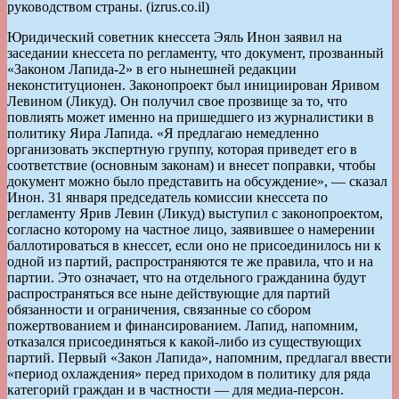
руководством страны. (izrus.co.il)
Юридический советник кнессета Эяль Инон заявил на
заседании кнессета по регламенту, что документ, прозванный
«Законом Лапида-2» в его нынешней редакции
неконституционен. Законопроект был инициирован Яривом
Левином (Ликуд). Он получил свое прозвище за то, что
повлиять может именно на пришедшего из журналистики в
политику Яира Лапида. «Я предлагаю немедленно
организовать экспертную группу, которая приведет его в
соответствие (основным законам) и внесет поправки, чтобы
документ можно было представить на обсуждение», — сказал
Инон. 31 января председатель комиссии кнессета по
регламенту Ярив Левин (Ликуд) выступил с законопроектом,
согласно которому на частное лицо, заявившее о намерении
баллотироваться в кнессет, если оно не присоединилось ни к
одной из партий, распространяются те же правила, что и на
партии. Это означает, что на отдельного гражданина будут
распространяться все ныне действующие для партий
обязанности и ограничения, связанные со сбором
пожертвованием и финансированием. Лапид, напомним,
отказался присоединяться к какой-либо из существующих
партий. Первый «Закон Лапида», напомним, предлагал ввести
«период охлаждения» перед приходом в политику для ряда
категорий граждан и в частности — для медиа-персон.