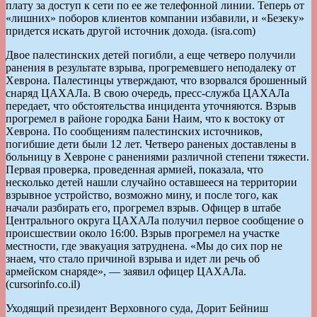
плату за доступ к сети по ее же телефонной линии. Теперь от
«лишних» поборов клиентов компании избавили, и «Безеку»
придется искать другой источник дохода. (isra.com)
Двое палестинских детей погибли, а еще четверо получили
ранения в результате взрыва, прогремевшего неподалеку от
Хеврона. Палестинцы утверждают, что взорвался брошенный
снаряд ЦАХАЛа. В свою очередь, пресс-служба ЦАХАЛа
передает, что обстоятельства инцидента уточняются. Взрыв
прогремел в районе городка Бани Наим, что к востоку от
Хеврона. По сообщениям палестинских источников,
погибшие дети были 12 лет. Четверо раненых доставлены в
больницу в Хевроне с ранениями различной степени тяжести.
Первая проверка, проведенная армией, показала, что
несколько детей нашли случайно оставшееся на территории
взрывное устройство, возможно мину, и после того, как
начали разбирать его, прогремел взрыв. Офицер в штабе
Центрального округа ЦАХАЛа получил первое сообщение о
происшествии около 16:00. Взрыв прогремел на участке
местности, где эвакуация затруднена. «Мы до сих пор не
знаем, что стало причиной взрыва и идет ли речь об
армейском снаряде», — заявил офицер ЦАХАЛа.
(cursorinfo.co.il)
Уходящий президент Верховного суда, Дорит Бейниш