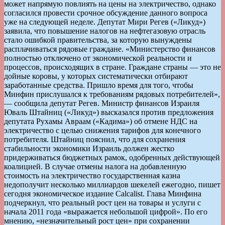
может напрямую повлиять на цены на электричество, однако
согласился провести срочное обсуждение данного вопроса
уже на следующей неделе. Депутат Мири Регев («Ликуд»)
заявила, что повышение налогов на нефтегазовую отрасль
стало ошибкой правительства, за которую вынуждены
расплачиваться рядовые граждане. «Министерство финансов
полностью отключено от экономической реальности и
процессов, происходящих в стране. Граждане страны — это не
дойные коровы, у которых систематически отбирают
заработанные средства. Пришло время для того, чтобы
Минфин прислушался к требованиям рядовых потребителей»,
— сообщила депутат Регев. Министр финансов Израиля
Юваль Штайниц («Ликуд») высказался против предложения
депутата Рухамы Авраам («Кадима») об отмене НДС на
электричество с целью снижения тарифов для конечного
потребителя. Штайниц пояснил, что для сохранения
стабильности экономики Израиль должен жестко
придерживаться бюджетных рамок, одобренных действующей
коалицией. В случае отмены налога на добавленную
стоимость на электричество государственная казна
недополучит несколько миллиардов шекелей ежегодно, пишет
сегодня экономическое издание Calcalist. Глава Минфина
подчеркнул, что реальный рост цен на товары и услуги с
начала 2011 года «выражается небольшой цифрой». По его
мнению, «незначительный рост цен» при сохранении