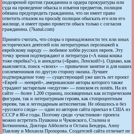
подозрений против гражданина и ордера прокуратуры или
суда на проведение обыска и изъятия предметов, полиция
обязана предупредить гражданина, что он имеет право
ответить отказом на просьбу полиции обыскать его или его
жилище, и имеет право провести обыск только с согласия
гражданина. (7kanal.com)
Принято считать, что споры о принадлежности тех или иных
исторических деятелей или литературных персонажей к
еврейскому народу — любимое хобби русских евреев. Эту
точку зрения подтверждают и литература («А наша кошка
тоже еврейка?»), и анекдоты («Браво, Ленский!»). Однако, как
выясняется, поиск «своих» — привычное занятие и для наших
соплеменников по другую сторону океана. Лучшее
подтверждение тому — существующий уже шесть лет проект
«Еврей — нееврей», американские авторы которого также
страдают застарелым «недугом» — поиском ex nostris. На их
сайте — более 1.200 страниц, посвященных как историческим
фигурам, так и литературным героям, как стопроцентным
евреям, так и легендарным антисемитам. Не обошлось и без
«русского следа» — один из авторов сайта приехал в США из
СССР в 80-е годы. Поэтому среди «участников» проекта
можно встретить Пушкина и Чуковского, Сталина и
Ботвинника, Доктора Айболита и Остапа Бендера, Анну
Павлову и Михаила Прохорова. Создателей сайта отличает не