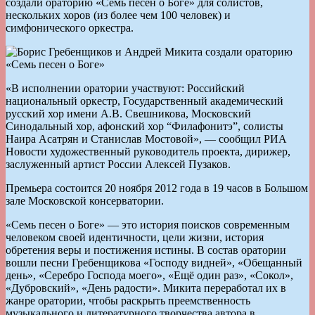
создали ораторию «Семь песен о Боге» для солистов,
нескольких хоров (из более чем 100 человек) и
симфонического оркестра.
«В исполнении оратории участвуют: Российский
национальный оркестр, Государственный академический
русский хор имени А.В. Свешникова, Московский
Синодальный хор, афонский хор “Филафонитэ”, солисты
Наира Асатрян и Станислав Мостовой», — сообщил РИА
Новости художественный руководитель проекта, дирижер,
заслуженный артист России Алексей Пузаков.
Премьера состоится 20 ноября 2012 года в 19 часов в Большом
зале Московской консерватории.
«Семь песен о Боге» — это история поисков современным
человеком своей идентичности, цели жизни, история
обретения веры и постижения истины. В состав оратории
вошли песни Гребенщикова «Господу видней», «Обещанный
день», «Серебро Господа моего», «Ещё один раз», «Сокол»,
«Дубровский», «День радости». Микита переработал их в
жанре оратории, чтобы раскрыть преемственность
музыкального и литературного творчества автора в