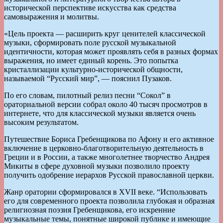
исторической перспективе искусства как средства
самовыражения и молитвы.
«Цель проекта — расширить круг ценителей классической
музыки, сформировать поле русской музыкальной
идентичности, которая может проявлять себя в разных формах
выражения, но имеет единый корень. Это попытка
кристаллизации культурно-исторической общности,
называемой “Русский мир”, — пояснил Пузаков.
По его словам, пилотный релиз песни “Сокол” в
ораториальной версии собрал около 40 тысяч просмотров в
интернете, что для классической музыки является очень
высоким результатом.
Путешествие Бориса Гребенщикова по Афону и его активное
включение в церковно-благотворительную деятельность в
Греции и в России, а также многолетнее творчество Андрея
Микиты в сфере духовной музыки позволило проекту
получить одобрение иерархов Русской православной церкви.
Жанр оратории сформировался в XVII веке. “Использовать
его для современного проекта позволила глубокая и образная
религиозная поэзия Гребенщикова, его искренние
музыкальные темы, понятные широкой публике и имеющие