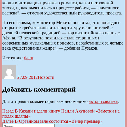
корни в интонациях русского романса, канта петровской
эпохи, и, как выяснилось в процессе работы, — знаменного
распева”, — отметил художественный руководитель проекта.
По его словам, композитор Микита посчитал, что последнее
открытие требует включить в партитуру исполнителей с
древней певческой традицией — хор византийского пения с
Афона. “В результате появился сплав старинных и
современных музыкальных приемов, наработанных за четыре
века существования жанра”, — добавил Пузаков.
Источник:
ria.ru
Автор
Опубликовано
Рубрики
27.09.2012
Новости
Добавить комментарий
Для отправки комментария вам необходимо
авторизоваться
.
Навигация
Предыдущая
Назад
В Казани издали книгу Наили Ахуновой «Заметки на
запись:
полях шляпы»
по
Следующая
Далее
В Органном зале состоится «Вечер премьер»
Искать:
запись: