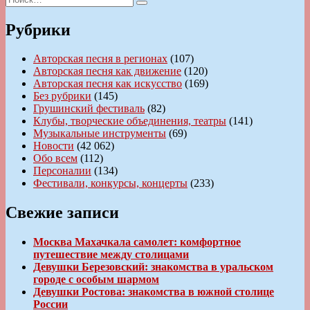
записям
Поиск
Рубрики
Авторская песня в регионах
(107)
Авторская песня как движение
(120)
Авторская песня как искусство
(169)
Без рубрики
(145)
Грушинский фестиваль
(82)
Клубы, творческие объединения, театры
(141)
Музыкальные инструменты
(69)
Новости
(42 062)
Обо всем
(112)
Персоналии
(134)
Фестивали, конкурсы, концерты
(233)
Свежие записи
Москва Махачкала самолет: комфортное
путешествие между столицами
Девушки Березовский: знакомства в уральском
городе с особым шармом
Девушки Ростова: знакомства в южной столице
России