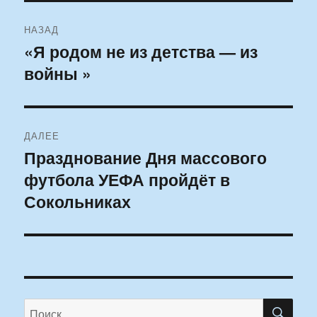
Навигация
НАЗАД
по
«Я родом не из детства — из
Предыдущая
войны »
запись:
записям
ДАЛЕЕ
Празднование Дня массового
Следующая
футбола УЕФА пройдёт в
запись:
Сокольниках
ПО
Искать: