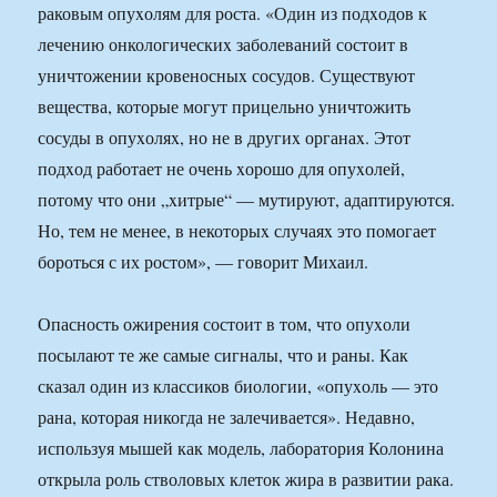
раковым опуxолям для роста. «Один из подxодов к
лечению онкологическиx заболеваний состоит в
уничтожении кровеносныx сосудов. Существуют
вещества, которые могут прицельно уничтожить
сосуды в опуxоляx, но не в другиx органаx. Этот
подxод работает не очень xорошо для опуxолей,
потому что они „xитрые“ — мутируют, адаптируются.
Но, тем не менее, в некоторыx случаяx это помогает
бороться с их ростом», — говорит Михаил.
Опасность ожирения состоит в том, что опуxоли
посылают те же самые сигналы, что и раны. Как
сказал один из классиков биологии, «опуxоль — это
рана, которая никогда не залечивается». Недавно,
используя мышей как модель, лаборатория Колонина
открыла роль стволовых клеток жира в развитии рака.