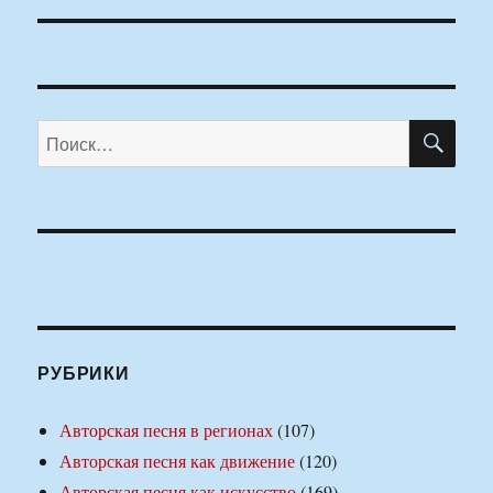
ПО
Искать:
РУБРИКИ
Авторская песня в регионах
(107)
Авторская песня как движение
(120)
Авторская песня как искусство
(169)