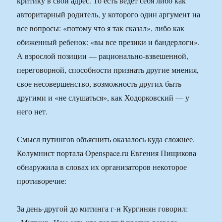
критику в свой адрес. То есть ведет себя либо как
авторитарный родитель, у которого один аргумент на
все вопросы: «потому что я так сказал», либо как
обиженный ребенок: «вы все презики и бандерлоги».
А взрослой позиции — рационально-взвешенной,
переговорной, способности признать другие мнения,
свое несовершенство, возможность других быть
другими и «не слушаться», как Ходорковский — у
него нет.
Смысл путингов объяснить оказалось куда сложнее.
Колумнист портала Openspace.ru Евгения Пищикова
обнаружила в словах их организаторов некоторое
противоречие:
За день-другой до митинга г-н Кургинян говорил: