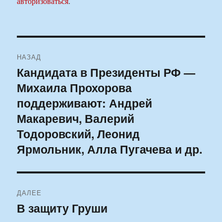
авторизоваться
.
Навигация
НАЗАД
по
Кандидата в Президенты РФ —
Предыдущая
Михаила Прохорова
запись:
записям
поддерживают: Андрей
Макаревич, Валерий
Тодоровский, Леонид
Ярмольник, Алла Пугачева и др.
ДАЛЕЕ
В защиту Груши
Следующая
запись: