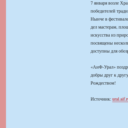
7 января возле Хр
победителей тради
Нынче в фестивале
дел мастерам, пло
искусства из приро
посвящены несколь
доступны для обоз
«АиФ-Урал» поздра
добры друг к друг
Рождеством!
Источник:
ural.aif.