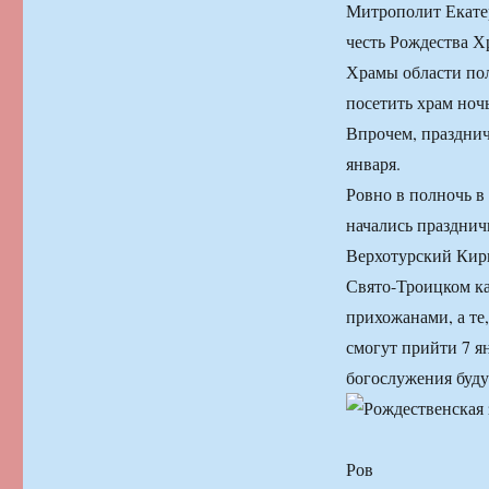
Митрополит Екатер
честь Рождества Х
Храмы области пол
посетить храм ноч
Впрочем, празднич
января.
Ровно в полночь в
начались праздни
Верхотурский Кири
Свято-Троицком к
прихожанами, а те
смогут прийти 7 я
богослужения будут
Ров