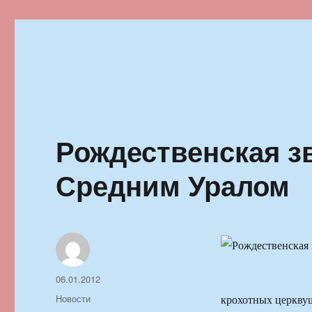
Ильменский фестиваль автор
Рождественская з
Средним Уралом
Автор
Опубликовано
06.01.2012
Рубрики
Новости
крохотных церквуш