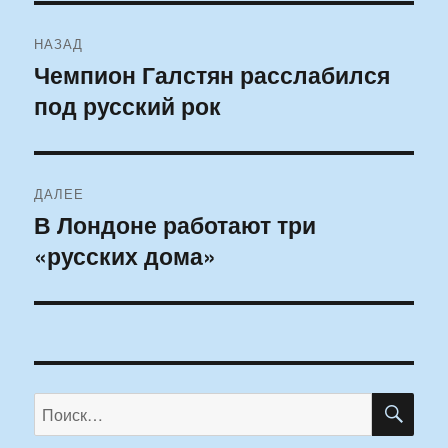
Навигация
НАЗАД
по
Чемпион Галстян расслабился
Предыдущая
под русский рок
запись:
записям
ДАЛЕЕ
В Лондоне работают три
Следующая
«русских дома»
запись:
ПО
Искать: