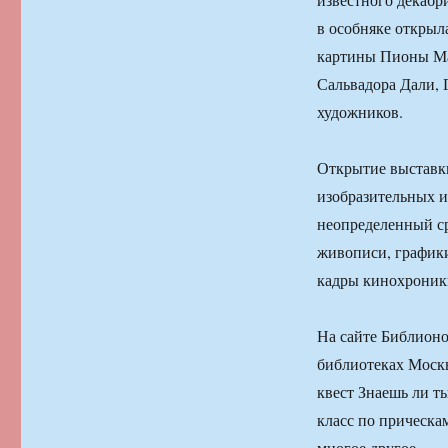
в особняке открыла
картины Пионы Мат
Сальвадора Дали, 
художников.
Открытие выставки
изобразительных и
неопределенный ср
живописи, графики
кадры кинохроники
На сайте Библионо
библиотеках Москв
квест Знаешь ли т
класс по прическа
многое другое.