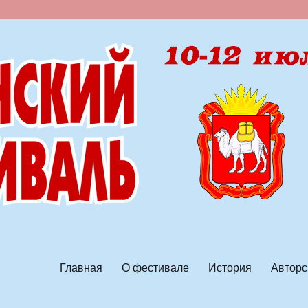
ской песни
Главная
О фестивале
История
Авторс