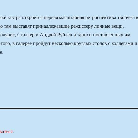
нке завтра откроется первая масштабная ретроспектива творчест
го там выставят принадлежавшие режиссеру личные вещи,
лярис, Сталкер и Андрей Рублев и записи поставленных им
того, в галерее пройдут несколько круглых столов с коллегами и
а.
ваться
.