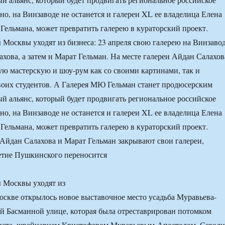
но, на Винзаводе не останется и галереи XL ее владелица Елена
 Гельмана, может превратить галерею в кураторский проект.
 Москвы уходят из бизнеса: 23 апреля свою галерею на Винзаво
ахова, а затем и Марат Гельман. На месте галереи Айдан Салахов
ую мастерскую и шоу-рум как со своими картинами, так и
оих студентов. А Галерея МЮ Гельман станет продюсерским
й альянс, который будет продвигать региональное российское
но, на Винзаводе не останется и галереи XL ее владелица Елена
 Гельмана, может превратить галерею в кураторский проект.
 Москвы уходят из
оскве открылось новое выставочное место усадьба Муравьева-
й Басманной улице, которая была отреставрирован потомком
риста, швейцарцем Кристофером Муравьевым-Апостолом. Сегодн