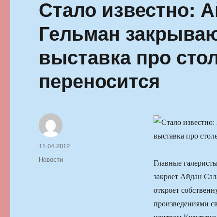
Стало известно: 
Гельман закрываю
выставка про сто
переносится
Автор
Опубликовано
11.04.2012
Рубрики
Новости
Главные галеристы
закроет Айдан Сал
откроет собственн
произведениями св
центром Культурны