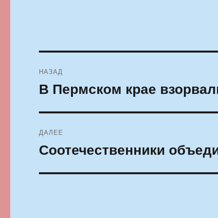
Навигация
НАЗАД
по
В Пермском крае взорвал
Предыдущая
запись:
записям
ДАЛЕЕ
Соотечественники объеди
Следующая
запись: