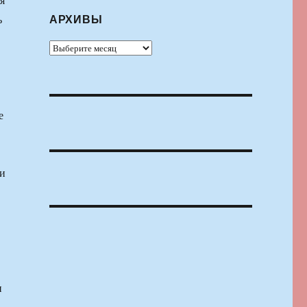
АРХИВЫ
ь
Архивы
е
 и
и