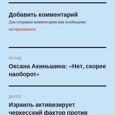
Добавить комментарий
Для отправки комментария вам необходимо
авторизоваться
.
Навигация
НАЗАД
по
Оксана Акиньшина: «Нет, скорее
Предыдущая
наоборот»
запись:
записям
ДАЛЕЕ
Израиль активизирует
Следующая
черкесский фактор против
запись: