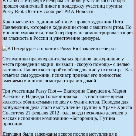
В Санкт-Петербурге вечером 23 июля у Казанского собора
прошел одиночный пикет в поддержку участниц группы
Pussy Riot. Об этом сообщает РИА Новости.
Как отмечается, одиночный пикет провел художник Петр
Павленский, который в ходе акции стоял с зашитым ртом. По
мнению художника, такой перформанс демонстрировал запрет
на гласность в России и ужесточение цензуры.
Сотрудники правоохранительных органов, дежурившие у
места проведения акции, вызвали «скорую помощь» с целью
заставить Павленского пройти обследование у психиатра. Как
отметил сам художник, психиатр признал его полностью
вменяемым и после осмотра отправил домой.
Три участницы Pussy Riot — Екатерина Самуцевич, Мария
Алехина и Надежда Толоконникова — в настоящее время
являются обвиняемыми по делу о хулиганства. Поводом для
возбуждения дела стало выступление группы в Храме Христа
Спасителя 21 февраля 2012 года, когда несколько девушек в
масках исполнили композицию «Богородица, Путина
прогони».
Девушки были задержаны вскоре после выступления и