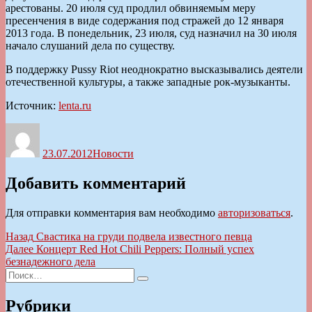
арестованы. 20 июля суд продлил обвиняемым меру
пресенчения в виде содержания под стражей до 12 января
2013 года. В понедельник, 23 июля, суд назначил на 30 июля
начало слушаний дела по существу.
В поддержку Pussy Riot неоднократно высказывались деятели
отечественной культуры, а также западные рок-музыканты.
Источник:
lenta.ru
Автор
Опубликовано
Рубрики
23.07.2012
Новости
Добавить комментарий
Для отправки комментария вам необходимо
авторизоваться
.
Навигация
Предыдущая
Назад
Свастика на груди подвела известного певца
запись:
Следующая
Далее
Концерт Red Hot Chili Peppers: Полный успех
по
запись:
безнадежного дела
записям
Искать:
Поиск
Рубрики