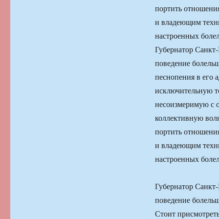
портить отношени
и владеющим техни
настроенных боле
Губернатор Санкт-
поведение болельщ
песнопения в его 
исключительную то
несоизмеримую с 
коллективную волю
портить отношени
и владеющим техни
настроенных боле
Губернатор Санкт-
поведение болельщ
Стоит присмотреть