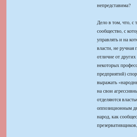
непредставима?
Дело в том, что, 
сообщество, с кот
управлять и на кот
власти, не ручная
отличие от других
некоторых профес
предприятий) спо
выражать «народны
на свои агрессивн
отделяются властью
оппозиционным дви
народ, как сообще
презервативщиков, 