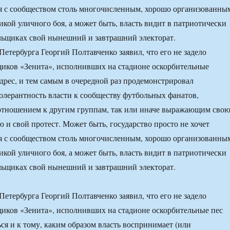
я с сообществом столь многочисленным, хорошо организованны
кой уличного боя, а может быть, власть видит в патриотически
льщиках свой нынешний и завтрашний электорат.
Петербурга Георгий Полтавченко заявил, что его не задело
иков «Зенита», исполнивших на стадионе оскорбительные
адрес, и тем самым в очередной раз продемонстрировал
лерантность власти к сообществу футбольных фанатов,
отношением к другим группам, так или иначе выражающим сво
 и свой протест. Может быть, государство просто не хочет
я с сообществом столь многочисленным, хорошо организованны
кой уличного боя, а может быть, власть видит в патриотически
льщиках свой нынешний и завтрашний электорат.
Петербурга Георгий Полтавченко заявил, что его не задело
иков «Зенита», исполнивших на стадионе оскорбительные пес
ся и к тому, каким образом власть воспринимает (или