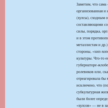
Заметим, что сама 
организованная и 
(хулсы), сходным 
составляющими со
силы, порядка, ор
и в этом противоп
металлистам и др.
стороны, «хип-хоп
культуры. Что-то е
губернаторе-жлобе
ролевиков или, ск
отреагировала бы 
исключено, что (по
субкультурная жиз
были более опреде
«хулсов» — не в за