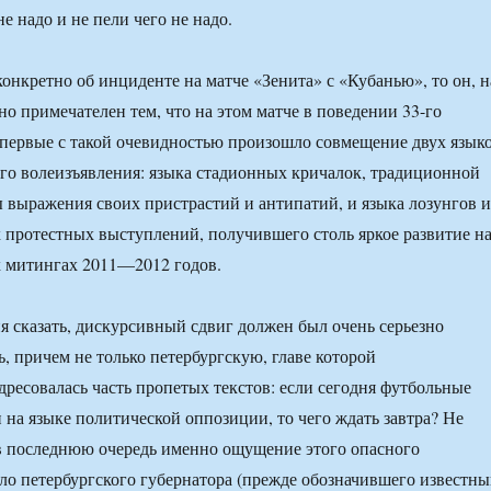
не надо и не пели чего не надо.
конкретно об инциденте на матче «Зенита» с «Кубанью», то он, н
но примечателен тем, что на этом матче в поведении 33-го
 впервые с такой очевидностью произошло совмещение двух язык
го волеизъявления: языка стадионных кричалок, традиционной
 выражения своих пристрастий и антипатий, и языка лозунгов и
 протестных выступлений, получившего столь яркое развитие н
х митингах 2011—2012 годов.
ия сказать, дискурсивный сдвиг должен был очень серьезно
ь, причем не только петербургскую, главе которой
дресовалась часть пропетых текстов: если сегодня футбольные
 на языке политической оппозиции, то чего ждать завтра? Не
в последнюю очередь именно ощущение этого опасного
ло петербургского губернатора (прежде обозначившего известн