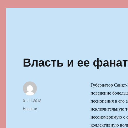
Ильменский фестиваль автор
Власть и ее фана
Губернатор Санкт-
поведение болельщ
Автор
Опубликовано
01.11.2012
песнопения в его 
Рубрики
Новости
исключительную то
несоизмеримую с 
коллективную волю