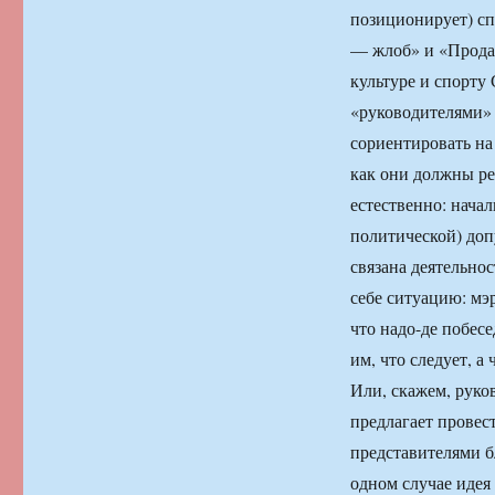
позиционирует) сп
— жлоб» и «Продай
культуре и спорту
«руководителями»
сориентировать на
как они должны ре
естественно: нача
политической) доп
связана деятельно
себе ситуацию: мэ
что надо-де побес
им, что следует, а
Или, скажем, руко
предлагает провес
представителями б
одном случае идея