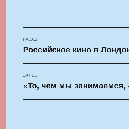
Навигация
НАЗАД
по
Российское кино в Лондо
Предыдущая
запись:
записям
ДАЛЕЕ
«То, чем мы занимаемся, 
Следующая
запись: