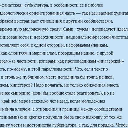
«фанатская» субкультура, в особенности ее наиболее
идеологически ориентированная часть — так называемые хулига
образом выстраивает отношения с другими сообществами,
временную молодежную среду. Сами «хулсы» исповедуют идеа
ганизованности и иерархичности, национальной/расовой чистот
оставляют себя, с одной стороны, неформалам (панкам,
) как слюнтяям и маргиналам, позорящим нацию, с другой
ерам» (в частности, рэперам) как проповедникам «ниггерской»
сть, по-моему, в этой параллельности. Что, если текст о
 в столь же публичном месте исполнила бы толпа панков,
ажем, хипстеров? Надо полагать, не только обиженная власть
менее смиренно (если бы вообще стала реагировать), но не
 крайней мере несколько лет назад, когда молодежная
нь била ключом, а отношения и границы между сообществами
ленными) они крепко получили бы за свою выходку от тех же
щиту чести и достоинства губернатора, а так, для порядка. Чтоб