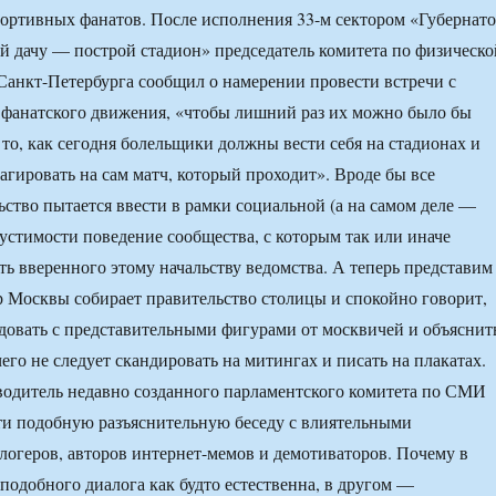
ортивных фанатов. После исполнения 33-м сектором «Губернат
 дачу — построй стадион» председатель комитета по физическо
 Санкт-Петербурга сообщил о намерении провести встречи с
 фанатского движения, «чтобы лишний раз их можно было бы
 то, как сегодня болельщики должны вести себя на стадионах и
агировать на сам матч, который проходит». Вроде бы все
льство пытается ввести в рамки социальной (а на самом деле —
устимости поведение сообщества, с которым так или иначе
сть вверенного этому начальству ведомства. А теперь представим
р Москвы собирает правительство столицы и спокойно говорит,
едовать с представительными фигурами от москвичей и объяснит
 чего не следует скандировать на митингах и писать на плакатах.
водитель недавно созданного парламентского комитета по СМИ
ти подобную разъяснительную беседу с влиятельными
логеров, авторов интернет-мемов и демотиваторов. Почему в
 подобного диалога как будто естественна, в другом —