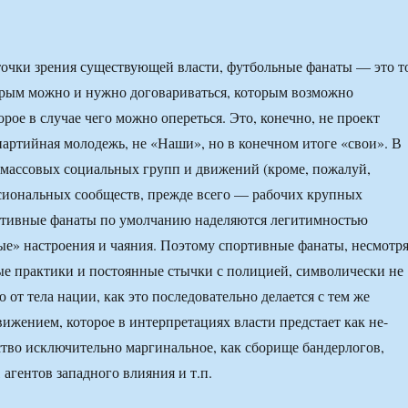
с точки зрения существующей власти, футбольные фанаты — это т
орым можно и нужно договариваться, которым возможно
орое в случае чего можно опереться. Это, конечно, не проект
 партийная молодежь, не «Наши», но в конечном итоге «свои». В
 массовых социальных групп и движений (кроме, пожалуй,
сиональных сообществ, прежде всего — рабочих крупных
ртивные фанаты по умолчанию наделяются легитимностью
е» настроения и чаяния. Поэтому спортивные фанаты, несмотр
ые практики и постоянные стычки с полицией, символически не
 от тела нации, как это последовательно делается с тем же
жением, которое в интерпретациях власти предстает как не-
ство исключительно маргинальное, как сборище бандерлогов,
агентов западного влияния и т.п.