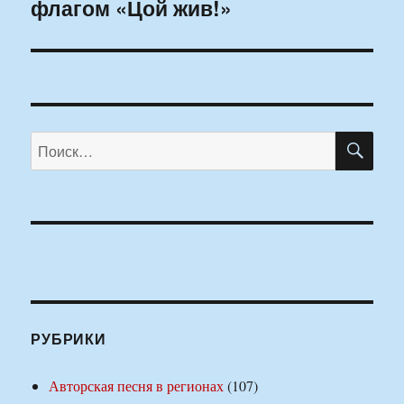
флагом «Цой жив!»
запись:
ПО
Искать:
РУБРИКИ
Авторская песня в регионах
(107)