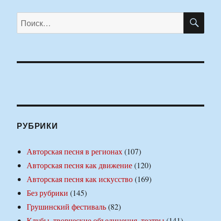
ПО
Искать:
РУБРИКИ
Авторская песня в регионах
(107)
Авторская песня как движение
(120)
Авторская песня как искусство
(169)
Без рубрики
(145)
Грушинский фестиваль
(82)
Клубы, творческие объединения, театры
(141)