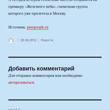
премьеру «Железного неба», съемочная группа
которого уже прилетела в Москву.
Источник:
purepeople.ru
Автор
Опубликовано
Рубрики
26.06.2012
Новости
Добавить комментарий
Для отправки комментария вам необходимо
авторизоваться
.
Навигация
НАЗАД