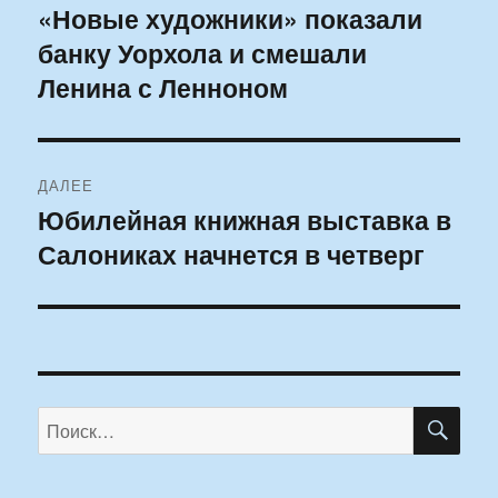
по
«Новые художники» показали
Предыдущая
банку Уорхола и смешали
запись:
записям
Ленина с Ленноном
ДАЛЕЕ
Юбилейная книжная выставка в
Следующая
Салониках начнется в четверг
запись:
ПО
Искать: