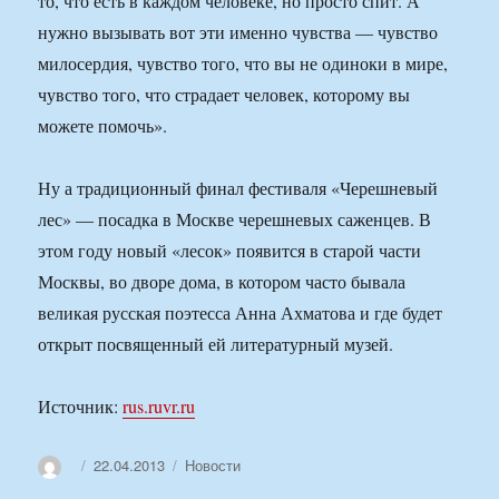
то, что есть в каждом человеке, но просто спит. А
нужно вызывать вот эти именно чувства — чувство
милосердия, чувство того, что вы не одиноки в мире,
чувство того, что страдает человек, которому вы
можете помочь».
Ну а традиционный финал фестиваля «Черешневый
лес» — посадка в Москве черешневых саженцев. В
этом году новый «лесок» появится в старой части
Москвы, во дворе дома, в котором часто бывала
великая русская поэтесса Анна Ахматова и где будет
открыт посвященный ей литературный музей.
Источник:
rus.ruvr.ru
Автор
Опубликовано
Рубрики
22.04.2013
Новости