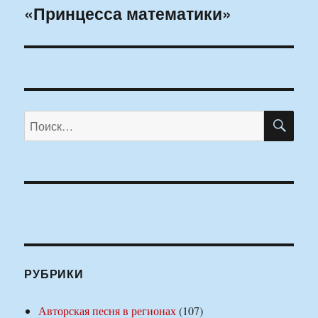
«Принцесса математики»
Следующая
запись:
ПО
Искать:
РУБРИКИ
Авторская песня в регионах
(107)