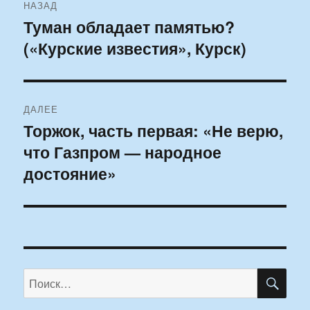
НАЗАД
по
Туман обладает памятью?
Предыдущая
(«Курские известия», Курск)
запись:
записям
ДАЛЕЕ
Торжок, часть первая: «Не верю,
Следующая
что Газпром — народное
запись:
достояние»
ПО
Искать: