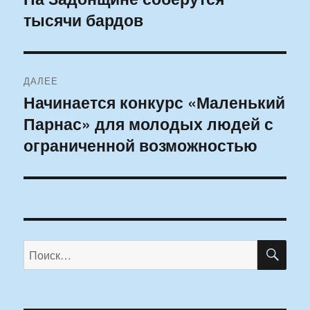
тысячи бардов
запись:
записям
ДАЛЕЕ
Начинается конкурс «Маленький
Следующая
Парнас» для молодых людей с
запись:
ограниченной возможностью
ПО
Искать: