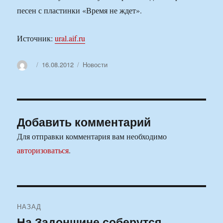
песен с пластинки «Время не ждет».
Источник:
ural.aif.ru
Автор
Опубликовано
Рубрики
16.08.2012
Новости
Добавить комментарий
Для отправки комментария вам необходимо
авторизоваться
.
Навигация
НАЗАД
по
На Задонщине соберутся
Предыдущая