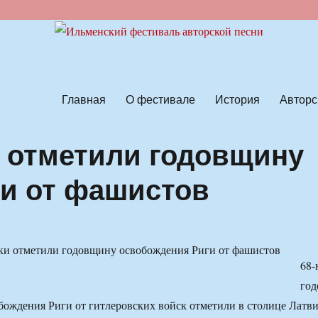
ской песни
Главная
О фестивале
История
Авторс
 отметили годовщину
и от фашистов
68-
год
бождения Риги от гитлеровских войск отметили в столице Латв