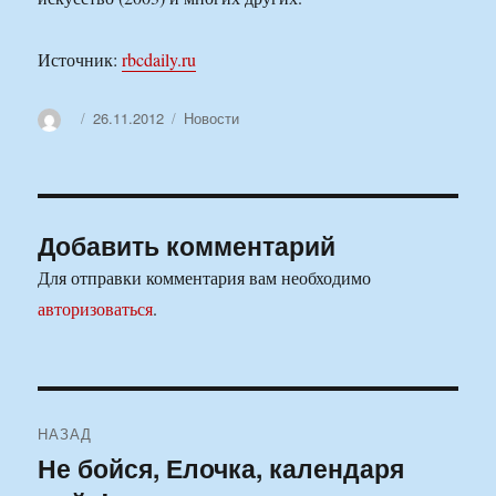
Источник:
rbcdaily.ru
Автор
Опубликовано
Рубрики
26.11.2012
Новости
Добавить комментарий
Для отправки комментария вам необходимо
авторизоваться
.
Навигация
НАЗАД
по
Не бойся, Елочка, календаря
Предыдущая