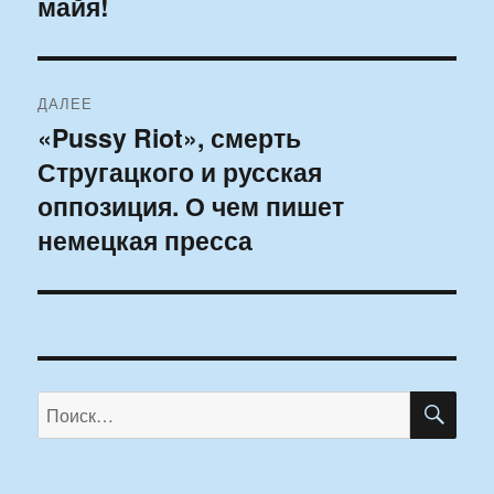
майя!
запись:
записям
ДАЛЕЕ
«Pussy Riot», смерть
Следующая
Стругацкого и русская
запись:
оппозиция. О чем пишет
немецкая пресса
ПО
Искать: