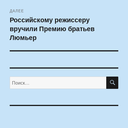
ДАЛЕЕ
Российскому режиссеру
Следующая
вручили Премию братьев
запись:
Люмьер
ПО
Искать: