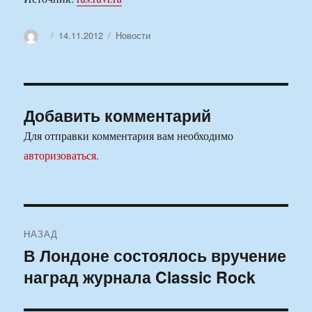
Автор
Опубликовано
Рубрики
14.11.2012
Новости
Добавить комментарий
Для отправки комментария вам необходимо
авторизоваться
.
Навигация
НАЗАД
по
В Лондоне состоялось вручение
Предыдущая
наград журнала Classic Rock
запись:
записям