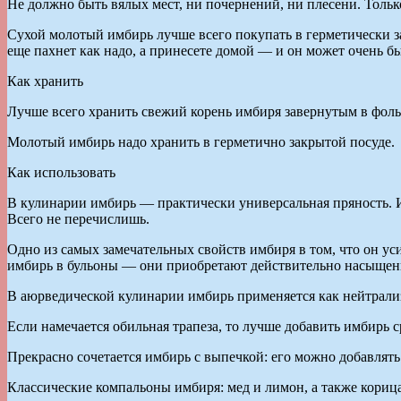
Не должно быть вялых мест, ни почернений, ни плесени. Толь
Сухой молотый имбирь лучше всего покупать в герметически зак
еще пахнет как надо, а принесете домой — и он может очень бы
Как хранить
Лучше всего хранить свежий корень имбиря завернутым в фольгу
Молотый имбирь надо хранить в герметично закрытой посуде.
Как использовать
В кулинарии имбирь — практически универсальная пряность. И 
Всего не перечислишь.
Одно из самых замечательных свойств имбиря в том, что он уси
имбирь в бульоны — они приобретают действительно насыщенн
В аюрведической кулинарии имбирь применяется как нейтрализ
Если намечается обильная трапеза, то лучше добавить имбирь с
Прекрасно сочетается имбирь с выпечкой: его можно добавлять
Классические компальоны имбиря: мед и лимон, а также корица