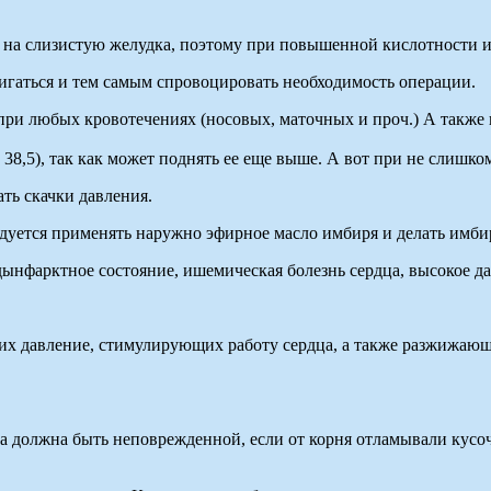
на слизистую желудка, поэтому при повышенной кислотности и 
игаться и тем самым спровоцировать необходимость операции.
ри любых кровотечениях (носовых, маточных и проч.) А также 
8,5), так как может поднять ее еще выше. А вот при не слишком
ть скачки давления.
ндуется применять наружно эфирное масло имбиря и делать имб
ынфарктное состояние, ишемическая болезнь сердца, высокое да
х давление, стимулирующих работу сердца, а также разжижающи
 должна быть неповрежденной, если от корня отламывали кусочк