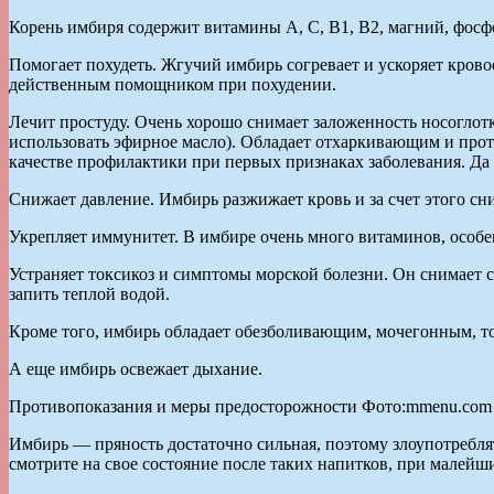
Корень имбиря содержит витамины A, С, B1, B2, магний, фосфо
Помогает похудеть. Жгучий имбирь согревает и ускоряет крово
действенным помощником при похудении.
Лечит простуду. Очень хорошо снимает заложенность носоглот
использовать эфирное масло). Обладает отхаркивающим и про
качестве профилактики при первых признаках заболевания. Да 
Снижает давление. Имбирь разжижает кровь и за счет этого сн
Укрепляет иммунитет. В имбире очень много витаминов, особе
Устраняет токсикоз и симптомы морской болезни. Он снимает с
запить теплой водой.
Кроме того, имбирь обладает обезболивающим, мочегонным, 
А еще имбирь освежает дыхание.
Противопоказания и меры предосторожности Фото:mmenu.com
Имбирь — пряность достаточно сильная, поэтому злоупотребля
смотрите на свое состояние после таких напитков, при малейш