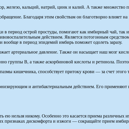
р, железо, кальций, натрий, цинк и калий. А также множество 
обращение. Благодаря этим свойствам он благотворно влияет на 
ки в период острой простуды, помогают как имбирный чай, так 
тивовоспалительным действием. Является потогонным средством
и вообще в период эпидемий имбирь поможет одолеть заразу.
ижает артериальное давление. Также он насыщает наш мозг кисл
нно группы В, а также аскорбиновой кислоты и ретинола. Поэт
пазмы кишечника, способствует притоку крови — за счет этого 
тонизирующим и антибактериальным действием. Его применяют 
ть ею нельзя никому. Особенно это касается приема различных 
их признаках дискомфорта и изжоги — сокращайте прием имбиря 