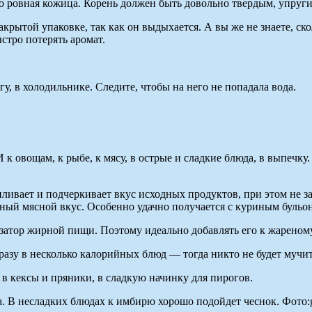
ко ровная кожица. Корень должен быть довольно твердым, упруг
рытой упаковке, так как он выдыхается. А вы же не знаете, ско
стро потерять аромат.
, в холодильнике. Следите, чтобы на него не попадала вода.
к овощам, к рыбе, к мясу, в острые и сладкие блюда, в выпечку
ливает и подчеркивает вкус исходных продуктов, при этом не за
ый мясной вкус. Особенно удачно получается с куриным бульо
атор жирной пищи. Поэтому идеально добавлять его к жареному
разу в несколько калорийных блюд — тогда никто не будет мучит
 в кексы и пряники, в сладкую начинку для пирогов.
. В несладких блюдах к имбирю хорошо подойдет чеснок. Фото:g