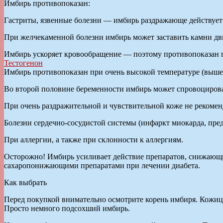
Имбирь противопоказан:
Гастриты, язвенные болезни — имбирь раздражающе действует 
При желчекаменной болезни имбирь может заставить камни дв
Имбирь ускоряет кровообращение — поэтому противопоказан п
Тестогенон
Имбирь противопоказан при очень высокой температуре (выше 3
Во второй половине беременности имбирь может спровоцирова
При очень раздражительной и чувствительной коже не рекоме
Болезни сердечно-сосудистой системы (инфаркт миокарда, пред
При аллергии, а также при склонности к аллергиям.
Осторожно! Имбирь усиливает действие препаратов, снижающи
сахаропонижающими препаратами при лечении диабета.
Как выбрать
Перед покупкой внимательно осмотрите корень имбиря. Кожица
Просто немного подсохший имбирь.