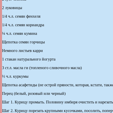
2 луковицы
1/4 ч.л. семян фенхеля
1/4 ч.л. семян кориандра
¼ ч.л. семян кумина
Щепотка семян горчицы
Немного листьев карри
1 стакан натурального йогурта
3 ст.л. масла ги (топленого сливочного масла)
½ ч.л. куркумы
Щепотка асафетиды (не острой пряности, которая, кстати, так
Перец (белый, розовый или черный)
Шаг 1. Курицу промыть. Половину имбиря очистить и нарезать
Шаг 2. Курицу порезать крупными кусочками, посолить, попер