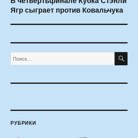
В четвертьфинале Кубка Стэнли
Ягр сыграет против Ковальчука
запись:
ПО
Искать:
РУБРИКИ