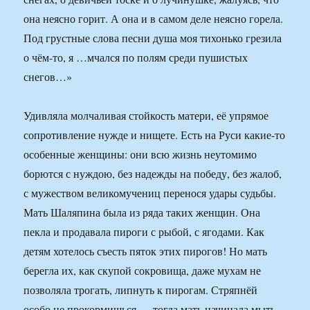
она неясно горит. А она и в самом деле неясно горела.
Под грустные слова песни душа моя тихонько грезила
о чём-то, я …мчался по полям среди пушистых
снегов…»
Удивляла молчаливая стойкость матери, её упрямое
сопротивление нужде и нищете. Есть на Руси какие-то
особенные женщины: они всю жизнь неутомимо
борются с нуждою, без надежды на победу, без жалоб,
с мужеством великомучениц перенося удары судьбы.
Мать Шаляпина была из ряда таких женщин. Она
пекла и продавала пироги с рыбой, с ягодами. Как
детям хотелось съесть пяток этих пирогов! Но мать
берегла их, как скупой сокровища, даже мухам не
позволяла трогать, липнуть к пирогам. Стряпнёй
особо не прокормишься — тогда мать начинала мыть