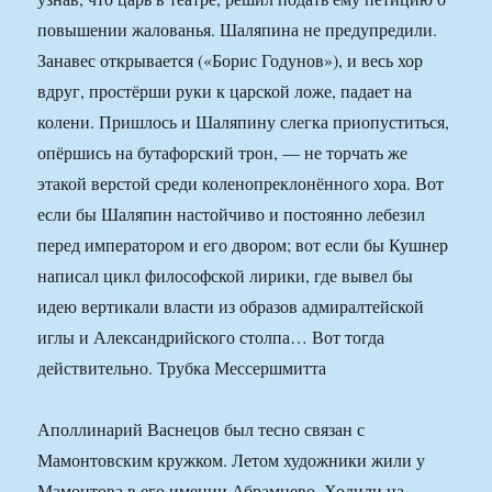
повышении жалованья. Шаляпина не предупредили.
Занавес открывается («Борис Годунов»), и весь хор
вдруг, простёрши руки к царской ложе, падает на
колени. Пришлось и Шаляпину слегка приопуститься,
опёршись на бутафорский трон, — не торчать же
этакой верстой среди коленопреклонённого хора. Вот
если бы Шаляпин настойчиво и постоянно лебезил
перед императором и его двором; вот если бы Кушнер
написал цикл философской лирики, где вывел бы
идею вертикали власти из образов адмиралтейской
иглы и Александрийского столпа… Вот тогда
действительно. Трубка Мессершмитта
Аполлинарий Васнецов был тесно связан с
Мамонтовским кружком. Летом художники жили у
Мамонтова в его имении Абрамцево. Ходили на