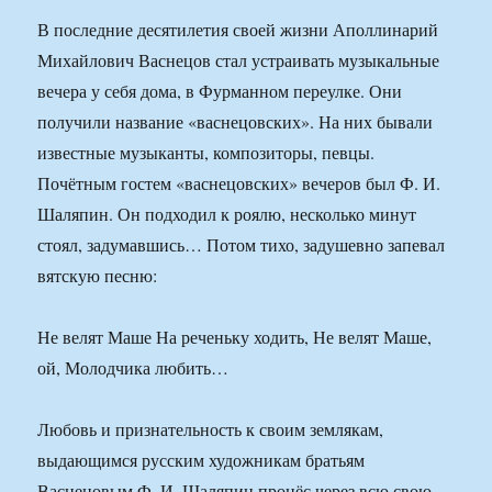
В последние десятилетия своей жизни Аполлинарий
Михайлович Васнецов стал устраивать музыкальные
вечера у себя дома, в Фурманном переулке. Они
получили название «васнецовских». На них бывали
известные музыканты, композиторы, певцы.
Почётным гостем «васнецовских» вечеров был Ф. И.
Шаляпин. Он подходил к роялю, несколько минут
стоял, задумавшись… Потом тихо, задушевно запевал
вятскую песню:
Не велят Маше На реченьку ходить, Не велят Маше,
ой, Молодчика любить…
Любовь и признательность к своим землякам,
выдающимся русским художникам братьям
Васнецовым Ф. И. Шаляпин пронёс через всю свою