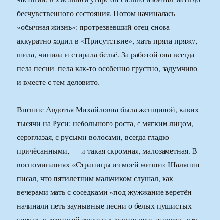
бесчувственного состояния. Потом начиналась
«обычная жизнь»: протрезвевший отец снова
аккуратно ходил в «Присутствие», мать пряла пряжу,
шила, чинила и стирала бельё. За работой она всегда
пела песни, пела как-то особенно грустно, задумчиво
и вместе с тем деловито.
Внешне Авдотья Михайловна была женщиной, каких
тысячи на Руси: небольшого роста, с мягким лицом,
сероглазая, с русыми волосами, всегда гладко
причёсанными, — и такая скромная, малозаметная. В
воспоминаниях «Страницы из моей жизни» Шаляпин
писал, что пятилетним мальчиком слушал, как
вечерами мать с соседками «под жужжание веретён
начинали петь заунывные песни о белых пушистых
снегах, о девичьей тоске и о лучинушке, жалуясь, что