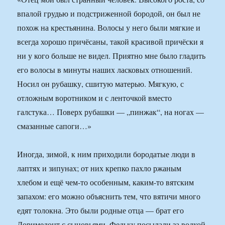
впалой грудью и подстриженной бородой, он был не
похож на крестьянина. Волосы у него были мягкие и
всегда хорошо причёсаны, такой красивой причёски я
ни у кого больше не видел. Приятно мне было гладить
его волосы в минуты наших ласковых отношений.
Носил он рубашку, сшитую матерью. Мягкую, с
отложным воротником и с ленточкой вместо
галстука… Поверх рубашки — „пинжак“, на ногах —
смазанные сапоги…»
Иногда, зимой, к ним приходили бородатые люди в
лаптях и зипунах; от них крепко пахло ржаным
хлебом и ещё чем-то особенным, каким-то вятским
запахом: его можно объяснить тем, что вятичи много
едят толокна. Это были родные отца — брат его
Доримедонт с сыновьями. Федьку посылали за водкой,