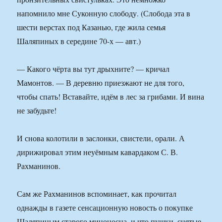
напомнило мне Суконную слободу. (Слобода эта в
шести верстах под Казанью, где жила семья
Шаляпиных в середине 70-х — авт.)
— Какого чёрта вы тут дрыхните? — кричал
Мамонтов. — В деревню приезжают не для того,
чтобы спать! Вставайте, идём в лес за грибами. И вина
не забудьте!
И снова колотили в заслонки, свистели, орали. А
дирижировал этим неуёмным кавардаком С. В.
Рахманинов.
Сам же Рахманинов вспоминает, как прочитал
однажды в газете сенсационную новость о покупке
Шаляпиным старого миноносца, и что пушки, снятые