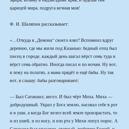
царицей мира, подруга вечная моя!
Ф. И. Шаляпин рассказывает:
«…Откуда я „Демона“ своего взял? Вспомнил вдруг
деревню, где мы жили под Казанью: бедный отец был
писец в городе, каждый день шагал вёрст семь туда и
вёрст семь обратно. Иногда писал и по ночам. Ну вот,
я лежу на полатях, а мама прядёт и ещё бабы. Ну так
вот, я слышу: бабы разговаривают:
— Был Сатанаил, ангел. И был чёрт Миха. Миха —
добродушный. Украл у Бога землю, насовал себе в рот
и в уши, а когда Бог велел всей земле произрастать, то
и из ушей, и из носу, и изо рта у Михи лопух порос. А
Сатанаил был красавец, статный, любимец Божий, и