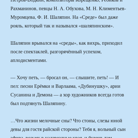
Рахманинов, певцы Н. А. Обухова, М. Н. Климентьев-
Муромцева, Ф. И. Шаляпин. На «Среде» был даже
рояль, который так и назывался «шаляпинским».
Шаляпин врывался на «среды», как вихрь, приходил
после спектаклей, разгорячённый успехом,
аплодисментами.
— Хочу петь, — бросал он, — слышите, петь! — И
пел: песни Ерёмки и Варлаама, «Дубинушку», арии
Сусанина и Демона — а хор художников всегда готов
был подтянуть Шаляпину.
…Что жизни мелочные сны? Что стоны, слезы юной
девы для гостя райской стороны? Тебя я, вольный сын
эфира, возьму в надзвездные края, и будешь там