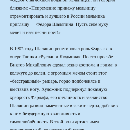
близким: «Непременно прикажу мельницу
отремонтировать и лучшего в России мельника
приглашу — Фёдора Шаляпина! Пусть себе муку
мелет и нам песни поёт!»
В 1902 году Шаляпин репетировал роль Фарлафа в
опере Глинки «Руслан и Людмила». По его просьбе
Виктор Михайлович сделал эскиз костюма и грима: в
кольчуге до колен, с огромным мечом стоит этот
«бесстрашный» рыцарь, гордо подбоченясь и
выставив ногу. Художник подчеркнул показную
храбрость Фарлафа, его кичливость и зазнайство.
Шаляпин развил намеченные в эскизе черты, добавив
к ним безудержную хвастливость и
самовлюблённость. В этой роли артист имел
оглушительный, колоссальный успех!