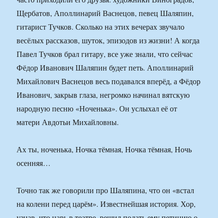
Щербатов, Аполлинарий Васнецов, певец Шаляпин,
гитарист Тучков. Сколько на этих вечерах звучало
весёлых рассказов, шуток, эпизодов из жизни! А когда
Павел Тучков брал гитару, все уже знали, что сейчас
Фёдор Иванович Шаляпин будет петь. Аполлинарий
Михайлович Васнецов весь подавался вперёд, а Фёдор
Иванович, закрыв глаза, негромко начинал вятскую
народную песню «Ноченька». Он услыхал её от
матери Авдотьи Михайловны.
Ах ты, ноченька, Ночка тёмная, Ночка тёмная, Ночь
осенняя…
Точно так же говорили про Шаляпина, что он «встал
на колени перед царём». Известнейшая история. Хор,
узнав, что царь в театре, решил подать ему петицию о