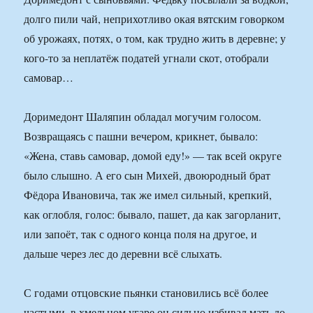
долго пили чай, неприхотливо окая вятским говорком
об урожаях, потях, о том, как трудно жить в деревне; у
кого-то за неплатёж податей угнали скот, отобрали
самовар…
Доримедонт Шаляпин обладал могучим голосом.
Возвращаясь с пашни вечером, крикнет, бывало:
«Жена, ставь самовар, домой еду!» — так всей округе
было слышно. А его сын Михей, двоюродный брат
Фёдора Ивановича, так же имел сильный, крепкий,
как оглобля, голос: бывало, пашет, да как загорланит,
или запоёт, так с одного конца поля на другое, и
дальше через лес до деревни всё слыхать.
С годами отцовские пьянки становились всё более
частыми, в хмельном угаре он сильно избивал мать до