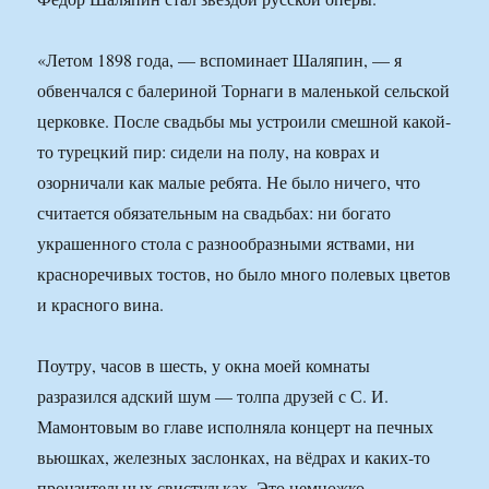
«Летом 1898 года, — вспоминает Шаляпин, — я
обвенчался с балериной Торнаги в маленькой сельской
церковке. После свадьбы мы устроили смешной какой-
то турецкий пир: сидели на полу, на коврах и
озорничали как малые ребята. Не было ничего, что
считается обязательным на свадьбах: ни богато
украшенного стола с разнообразными яствами, ни
красноречивых тостов, но было много полевых цветов
и красного вина.
Поутру, часов в шесть, у окна моей комнаты
разразился адский шум — толпа друзей с С. И.
Мамонтовым во главе исполняла концерт на печных
вьюшках, железных заслонках, на вёдрах и каких-то
пронзительных свистульках. Это немножко