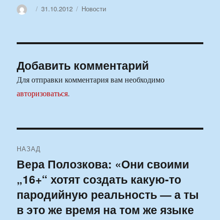
Автор
Опубликовано
Рубрики
31.10.2012
Новости
Добавить комментарий
Для отправки комментария вам необходимо
авторизоваться
.
Навигация
НАЗАД
по
Вера Полозкова: «Они своими
Предыдущая
„16+“ хотят создать какую-то
запись:
записям
пародийную реальность — а ты
в это же время на том же языке