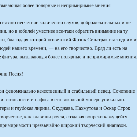
вызывающая более полярные и непримиримые мнения.
связано несчетное количество слухов, доброжелательных и не
енд, но в юбилей уместнее все-таки обратить внимание на ту
сти, благодаря которой «советский Фрэнк Синатра» стал одним и
юдей нашего времени, — на его творчество. Вряд ли есть на
де фигура, вызывающая более полярные и непримиримые мнения.
он феноменально качественный и стабильный певец. Сочетание
ии, стильности и пафоса в его вокальной манере уникально.
еры и глубокая лирика, Окуджава, Пахмутова и Оскар Строк
 творчестве, как клавиши рояля, создавая вопреки кажущейся
епримиримости чрезвычайно широкий творческий диапазон.