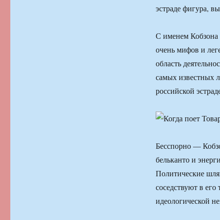
эстраде фигура, 
С именем Кобзона 
очень мифов и лег
область деятельно
самых известных л
российской эстра
Бесспорно — Кобз
бельканто и энерг
Политические шляг
соседствуют в его
идеологической н