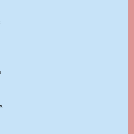
и
м
я,