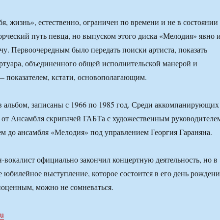
я, жизнь», естественно, ограничен по времени и не в состоянии
ворческий путь певца, но выпуском этого диска «Мелодия» явно 
ачу. Первоочередным было передать поиски артиста, показать
ртуара, объединенного общей исполнительской манерой и
— показателем, кстати, основополагающим.
 альбом, записаны с 1966 по 1985 год. Среди аккомпанирующих
 от Ансамбля скрипачей ГАБТа с художественным руководителе
м до ансамбля «Мелодия» под управлением Георгия Гараняна.
н-вокалист официально закончил концертную деятельность, но в
е юбилейное выступление, которое состоится в его день рождени
ноценным, можно не сомневаться.
ru