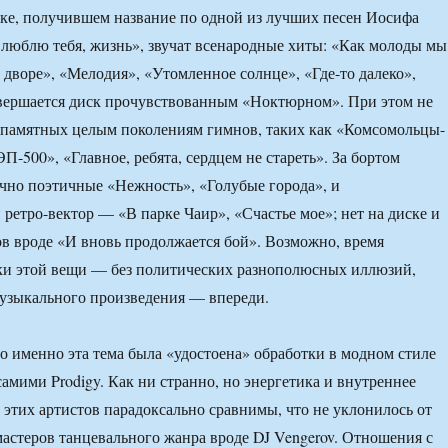
ке, получившем название по одной из лучших песен Иосифа
юблю тебя, жизнь», звучат всенародные хиты: «Как молоды мы
о дворе», «Мелодия», «Утомленное солнце», «Где-то далеко»,
авершается диск прочувствованным «Ноктюрном». При этом не
 памятных целым поколениям гимнов, таких как «Комсомольцы-
-500», «Главное, ребята, сердцем не стареть». За бортом
ечно поэтичные «Нежность», «Голубые города», и
ретро-вектор — «В парке Чаир», «Счастье мое»; нет на диске и
в вроде «И вновь продолжается бой». Возможно, время
ки этой вещи — без политических разнополюсных иллюзий,
узыкального произведения — впереди.
о именно эта тема была «удостоена» обработки в модном стиле
самими Prodigy. Как ни странно, но энергетика и внутреннее
 этих артистов парадоксально сравнимы, что не уклонилось от
астеров танцевального жанра вроде DJ Vengerov. Отношения с