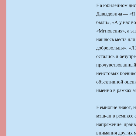
На юбилейном дис
Давыдовича — «Я л
были», «А у нас в
«Мгновения», а з
нашлось места для
добровольцы», «ЛЭП
остались и безупр
прочувствованный 
неистовых боевико
объективной оцен
именно в рамках м
Немногие знают, н
мэш-ап в ремиксе 
напряжение, драйв
внимания других м