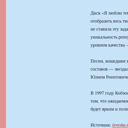
Диск «Я люблю теб
отобразить весь т
не ставила эту зад
уникальность репе
уровнем качества 
Песни, вошедшие в
составов — звезды
Юлием Реентовиче
В 1997 году Кобзо
том, что ожидаемо
будет ярким и пол
Источник:
izvestia.