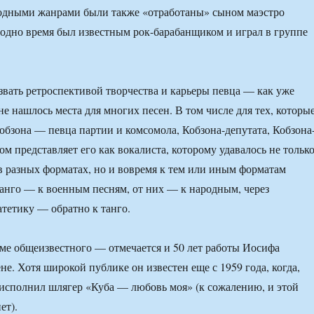
одными жанрами были также «отработаны» сыном маэстро
одно время был известным рок-барабанщиком и играл в группе
звать ретроспективой творчества и карьеры певца — как уже
не нашлось места для многих песен. В том числе для тех, которы
бзона — певца партии и комсомола, Кобзона-депутата, Кобзона
м представляет его как вокалиста, которому удавалось не тольк
в разных форматах, но и вовремя к тем или иным форматам
танго — к военным песням, от них — к народным, через
тетику — обратно к танго.
ме общеизвестного — отмечается и 50 лет работы Иосифа
е. Хотя широкой публике он известен еще с 1959 года, когда,
 исполнил шлягер «Куба — любовь моя» (к сожалению, и этой
ет).