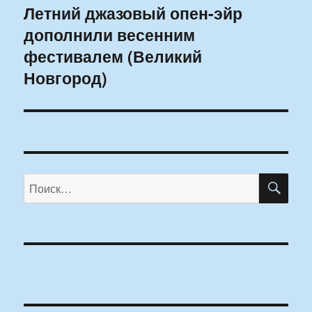
Летний джазовый опен-эйр
Следующая
дополнили весенним
запись:
фестивалем (Великий
Новгород)
ПО
Искать: