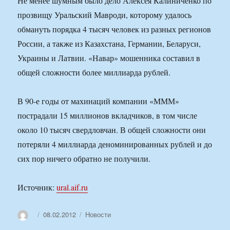
Не менее шумным было дело Алексея Калиниченко по
прозвищу Уральский Мавроди, которому удалось
обмануть порядка 4 тысяч человек из разных регионов
России, а также из Казахстана, Германии, Беларуси,
Украины и Латвии. «Навар» мошенника составил в
общей сложности более миллиарда рублей.
В 90-е годы от махинаций компании «МММ»
пострадали 15 миллионов вкладчиков, в том числе
около 10 тысяч свердловчан. В общей сложности они
потеряли 4 миллиарда деноминированных рублей и до
сих пор ничего обратно не получили.
Источник:
ural.aif.ru
Автор
Опубликовано
Рубрики
08.02.2012
Новости