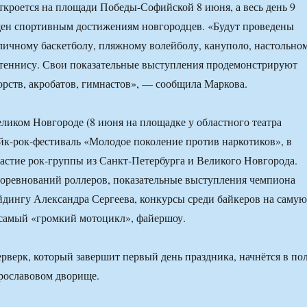
ткроется на площади Победы-Софийской 8 июня, а весь день 9
щен спортивным достижениям новгородцев. «Будут проведены
личному баскетболу, пляжному волейболу, кануполо, настольно
 теннису. Свои показательные выступления продемонстрируют
рств, акробатов, гимнастов», — сообщила Маркова.
еликом Новгороде (8 июня на площадке у областного театра
йк-рок-фестиваль «Молодое поколение против наркотиков», в
астие рок-группы из Санкт-Петербурга и Великого Новгорода.
соревнований роллеров, показательные выступления чемпиона
йдингу Александра Сергеева, конкурсы среди байкеров на самую
 самый «громкий мотоцикл», файершоу.
верк, который завершит первый день праздника, начнётся в пол
рославовом дворище.