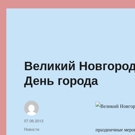
Ильменский фестиваль автор
Великий Новгород
День города
Автор
Опубликовано
07.06.2013
Рубрики
Новости
праздничные меро