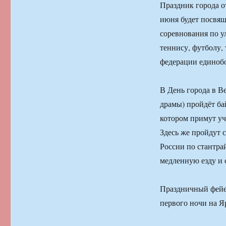
Праздник города о
июня будет посвя
соревнования по у
теннису, футболу,
федерации единобо
В День города в В
драмы) пройдёт ба
котором примут уч
Здесь же пройдут 
России по стантра
медленную езду и
Праздничный фейер
первого ночи на Я