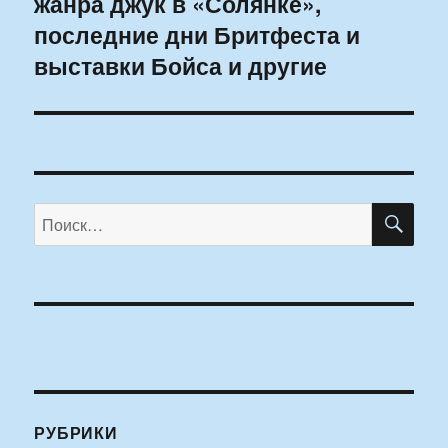
жанра джук в «Солянке»,
последние дни Бритфеста и
выставки Бойса и другие
ПО
Искать:
РУБРИКИ