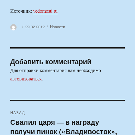
Источник:
vedomosti.ru
Автор
Опубликовано
Рубрики
29.02.2012
Новости
Добавить комментарий
Для отправки комментария вам необходимо
авторизоваться
.
Навигация
НАЗАД
по
Свалил царя — в награду
Предыдущая
получи пинок («Владивосток»,
запись:
записям