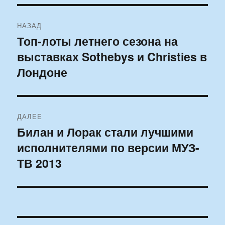
Навигация
НАЗАД
по
Топ-лоты летнего сезона на
Предыдущая
выставках Sothebys и Christies в
запись:
записям
Лондоне
ДАЛЕЕ
Билан и Лорак стали лучшими
Следующая
исполнителями по версии МУЗ-
запись:
ТВ 2013