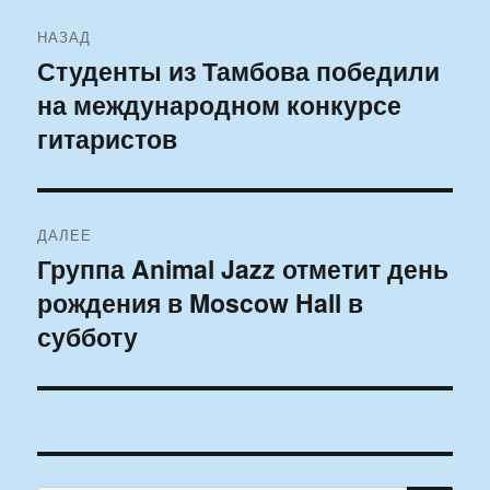
Навигация
НАЗАД
по
Студенты из Тамбова победили
Предыдущая
на международном конкурсе
запись:
записям
гитаристов
ДАЛЕЕ
Группа Animal Jazz отметит день
Следующая
рождения в Moscow Hall в
запись:
субботу