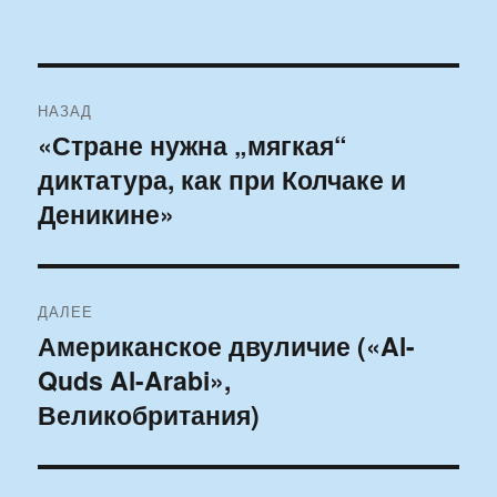
Навигация
НАЗАД
по
«Стране нужна „мягкая“
Предыдущая
диктатура, как при Колчаке и
запись:
записям
Деникине»
ДАЛЕЕ
Американское двуличие («Al-
Следующая
Quds Al-Arabi»,
запись:
Великобритания)