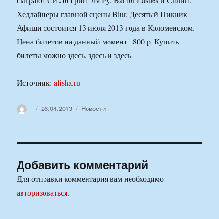
сыграют Си Ло Грин, Ля Ру, Bat for Lashes и Сплин.
Хедлайнеры главной сцены Blur. Десятый Пикник
Афиши состоится 13 июля 2013 года в Коломенском.
Цена билетов на данный момент 1800 р. Купить
билеты можно здесь, здесь и здесь
Источник:
afisha.ru
Автор
Опубликовано
Рубрики
26.04.2013
Новости
Добавить комментарий
Для отправки комментария вам необходимо
авторизоваться
.