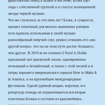
франтоватый певец в шляпе и костюме, Блэкк едет
сюда с собственной группой и в статусе полноценной
звезды черной музыки.
Что же случилось за эти пять лет? Блэкк, в сущности,
прошел типичный для многих нынешних рэперов
путь вдоволь использовав в своей музыке
разнообразный певучий соул, решил сочинять его сам;
другой вопрос, что он на этом пути достиг большего,
чем другие. В 2010-м он сочинил I Need A Dollar
идеальный хит кризисной эпохи, одновременно
печальный и беззаботный, и попал с этой песней и в
титры хорошего американского сериала How to Make It
in America, и на крупнейшие международные
фестивали. Одной удачной вещью, впрочем, его
репертуар отнюдь не ограничивается вся вторая
пластинка Блэкка и состояла из красивейших,