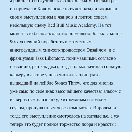
а ровно это и случилось с Алоэ Блэкком. Первый раз
он приехал в Коломенское пять лет назад и закрывал
своим выступлением в жанре я и лэптоп совсем
небольшую сцену Red Bull Music Academy. На тот
момент это было абсолютно нормально: Блэкк, с конца
90-х успевший поработать и с заметным
андеграундным хип-хоп-продюсером Экзайлом, и с
французами Jazz Liberatorz, понимавшими, согласно
названию, рэп как джаз, тогда только начинал сольную
карьеру в активе у него числился один (зато
вышедший на лейбле Stones Throw, что для многих
уже само по себе знак высочайшего качества) альбом с
вывернутым наизнанку, хитроумным и ломким
соулом, пропущенным через компьютер. Впрочем, и
тогда его выступление смотрелось на загляденье, а уж
теперь это будет полное торжество добра и красоты: