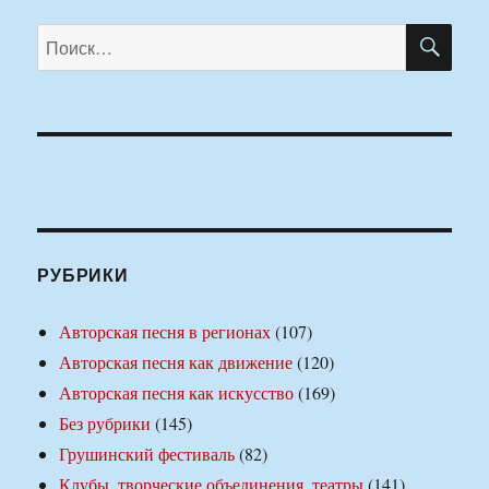
ПО
Искать:
РУБРИКИ
Авторская песня в регионах
(107)
Авторская песня как движение
(120)
Авторская песня как искусство
(169)
Без рубрики
(145)
Грушинский фестиваль
(82)
Клубы, творческие объединения, театры
(141)