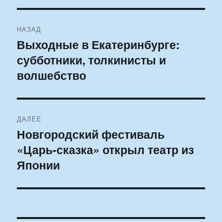
Навигация
НАЗАД
по
Выходные в Екатеринбурге:
Предыдущая
субботники, толкинисты и
запись:
записям
волшебство
ДАЛЕЕ
Новгородский фестиваль
Следующая
«Царь-сказка» открыл театр из
запись:
Японии