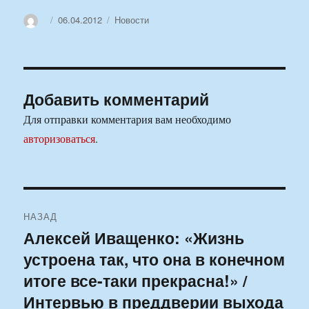
Автор
Опубликовано
Рубрики
06.04.2012
Новости
Добавить комментарий
Для отправки комментария вам необходимо
авторизоваться
.
Навигация
НАЗАД
по
Алексей Иващенко: «Жизнь
Предыдущая
устроена так, что она в конечном
запись:
записям
итоге все-таки прекрасна!» /
Интервью в преддверии выхода