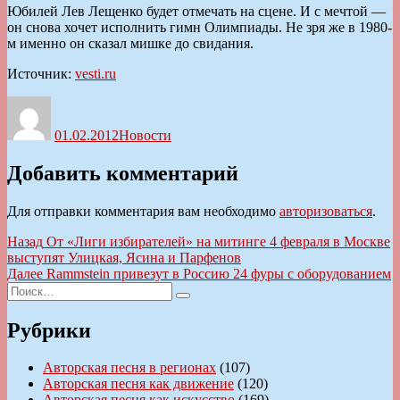
Юбилей Лев Лещенко будет отмечать на сцене. И с мечтой —
он снова хочет исполнить гимн Олимпиады. Не зря же в 1980-
м именно он сказал мишке до свидания.
Источник:
vesti.ru
Автор
Опубликовано
Рубрики
01.02.2012
Новости
Добавить комментарий
Для отправки комментария вам необходимо
авторизоваться
.
Навигация
Предыдущая
Назад
От «Лиги избирателей» на митинге 4 февраля в Москве
запись:
выступят Улицкая, Ясина и Парфенов
по
Следующая
Далее
Rammstein привезут в Россию 24 фуры с оборудованием
записям
Искать:
запись:
Поиск
Рубрики
Авторская песня в регионах
(107)
Авторская песня как движение
(120)
Авторская песня как искусство
(169)