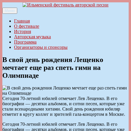
Перейти
к
Меню
Ильменский фестиваль авторской песни
содержимому
Главная
О фестивале
История
Авторская музыка
Программа
Организаторы и спонсоры
В свой день рождения Лещенко
мечтает еще раз спеть гимн на
Олимпиаде
Сегодня 70-летний юбилей отмечает Лев Лещенко. В его
биографии — десятки альбомов, и сотни песен, которые уже
стали всенародными хитами. Свой день рождения юбиляр
отметит в кругу коллег и зрителей гала-концертом в Москве.
Сегодня 70-летний юбилей отмечает Лев Лещенко. В его
биографии — десятки альбомов, и сотни песен, которые уже