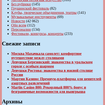
Без рубрики
(145)
Грушинский фестиваль
(82)
Клубы, творческие объединения, театры
(141)
Музыкальные инструменты
(69)
Новости
(42 062)
Обо всем
(112)
Персоналии
(134)
Фестивали, конкурсы, концерты
(233)
Свежие записи
Москва Махачкала самолет: комфортное
путешествие между столицами
Девушки Березовский: знакомства в уральском
городе с особым шармом
Девушки Ростова: знакомства в южной столице
России
Мартин Казино: Премиум-платформа для ценителей
азартных развлечений
Martin Casino 800: Рекордный 800% бонус и
безграничные возможности для выигрыша
Архивы