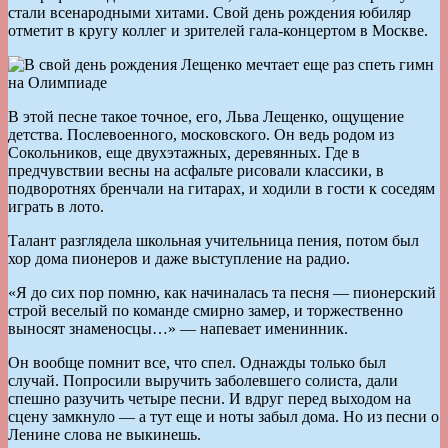
стали всенародными хитами. Свой день рождения юбиляр
отметит в кругу коллег и зрителей гала-концертом в Москве.
В этой песне такое точное, его, Льва Лещенко, ощущение
детства. Послевоенного, московского. Он ведь родом из
Сокольников, еще двухэтажных, деревянных. Где в
предчувствии весны на асфальте рисовали классики, в
подворотнях бренчали на гитарах, и ходили в гости к соседям
играть в лото.
Талант разглядела школьная учительница пения, потом был
хор дома пионеров и даже выступление на радио.
«Я до сих пор помню, как начиналась та песня — пионерский
строй веселый по команде смирно замер, и торжественно
выносят знаменосцы…» — напевает именинник.
Он вообще помнит все, что спел. Однажды только был
случай. Попросили выручить заболевшего солиста, дали
спешно разучить четыре песни. И вдруг перед выходом на
сцену замкнуло — а тут еще и ноты забыл дома. Но из песни о
Ленине слова не выкинешь.