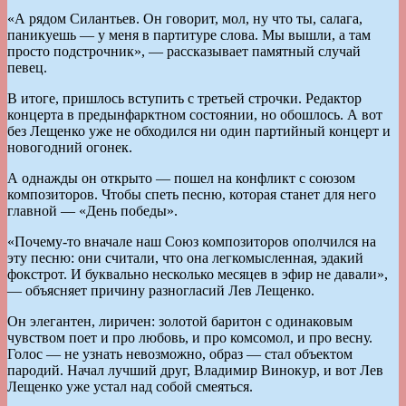
«А рядом Силантьев. Он говорит, мол, ну что ты, салага,
паникуешь — у меня в партитуре слова. Мы вышли, а там
просто подстрочник», — рассказывает памятный случай
певец.
В итоге, пришлось вступить с третьей строчки. Редактор
концерта в предынфарктном состоянии, но обошлось. А вот
без Лещенко уже не обходился ни один партийный концерт и
новогодний огонек.
А однажды он открыто — пошел на конфликт с союзом
композиторов. Чтобы спеть песню, которая станет для него
главной — «День победы».
«Почему-то вначале наш Союз композиторов ополчился на
эту песню: они считали, что она легкомысленная, эдакий
фокстрот. И буквально несколько месяцев в эфир не давали»,
— объясняет причину разногласий Лев Лещенко.
Он элегантен, лиричен: золотой баритон с одинаковым
чувством поет и про любовь, и про комсомол, и про весну.
Голос — не узнать невозможно, образ — стал объектом
пародий. Начал лучший друг, Владимир Винокур, и вот Лев
Лещенко уже устал над собой смеяться.