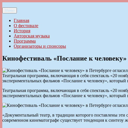
Перейти
к
Меню
Ильменский фестиваль авторской песни
содержимому
Главная
О фестивале
История
Авторская музыка
Программа
Организаторы и спонсоры
Кинофестиваль «Послание к человеку» 
Театральная программа, включающая в себя спектакль «20 нояб
экспериментальных фильмов «Послание к человеку», который п
Театральная программа, включающая в себя спектакль «20 нояб
экспериментальных фильмов «Послание к человеку», который п
«Документальный театр, в традиции которого поставлены эти с
современном кинематографе существует тенденция к синтезу ж