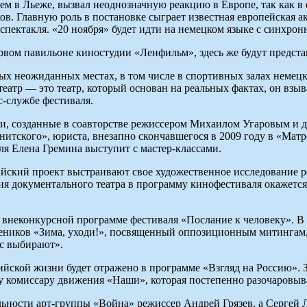
ем в Льеже, вызвал неоднозначную реакцию в Европе, так как в
ов. Главную роль в постановке сыграет известная европейская а
спектакля. «20 ноября» будет идти на немецком языке с синхро
ервом павильоне киностудии «Ленфильм», здесь же будут предста
ых неожиданных местах, в том числе в спортивных залах немецк
тр — это театр, который основан на реальных фактах, он взывае
с-службе фестиваля.
вки, созданные в соавторстве режиссером Михаилом Угаровым и
нитского», юриста, внезапно скончавшегося в 2009 году в «Матр
ля Елена Гремина выступит с мастер-классами.
ийский проект выстраивают свое художественное исследование 
я документального театра в программу кинофестиваля окажется
о внеконкурсной программе фестиваля «Послание к человеку». 
учеников «Зима, уходи!», посвященный оппозиционным митинга
ас выбирают».
ийской жизни будет отражено в программе «Взгляд на Россию».
 комиссару движения «Наши», которая постепенно разочаровыв
льности арт-группы «Война» режиссер Андрей Грязев, а Сергей 