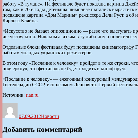
работу «В тумане». На фестивале будет показана картина Дже
том, как в 70-е годы детеныша шимпанзе пытались вырастить к
посвящена картина «Дом Марины» режиссера Дели Руст, а об и
Карлоса Кляйна.
«Искусство не бывает оппозиционно — разве что выступать пр
искусству кино. Никаким агиткам в ту либо иную политическую
Отдельные блоки фестиваля будут посвящены кинематографу Ге
работам молодых украинских режиссеров.
В этом году «Послание к человеку» пройдет в те же строки, ч
подчеркнул, что фестиваль не будет входить в кинофорум.
«Послание к человеку» — ежегодный конкурсный международн
Гостелерадио СССР, исполкомом Ленсовета. Первый фестиваль 
Источник:
rian.ru
Автор
Опубликовано
Рубрики
07.09.2012
Новости
Добавить комментарий