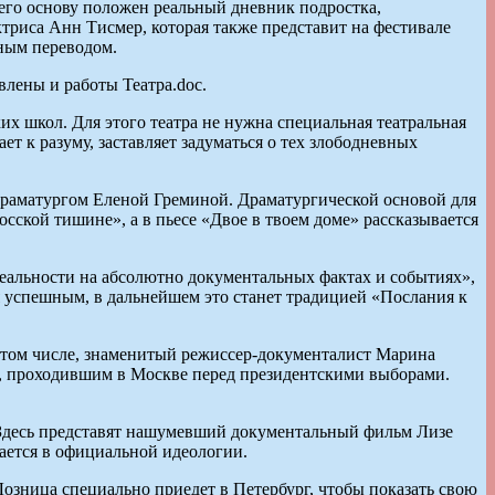
 его основу положен реальный дневник подростка,
ктриса Анн Тисмер, которая также представит на фестивале
нным переводом.
влены и работы Театра.doc.
их школ. Для этого театра не нужна специальная театральная
т к разуму, заставляет задуматься о тех злободневных
 драматургом Еленой Греминой. Драматургической основой для
осской тишине», а в пьесе «Двое в твоем доме» рассказывается
реальности на абсолютно документальных фактах и событиях»,
 успешным, в дальнейшем это станет традицией «Послания к
В том числе, знаменитый режиссер-документалист Марина
м, проходившим в Москве перед президентскими выборами.
 Здесь представят нашумевший документальный фильм Лизе
ается в официальной идеологии.
Лозница специально приедет в Петербург, чтобы показать свою