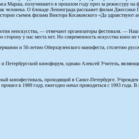
ймса Марша, получившего в прошлом году приз за режиссуру на
ак человека. О блокаде Ленинграда расскажет фильм Джессики Г
стории съемок фильма Виктора Косаковского «Да здравствуют а
отив неискусства, — отмечают организаторы фестиваля. — Наш ф
 сторону у нас места нет. Но современность искусства кино не
рмании и 50-летию Оберхаузенского манифеста, столетию русск
то и Петербургский кинофорум, однако Алексей Учитель, являющи
ый кинофестиваль, проходящий в Санкт-Петербурге. Учрежден
прошел в 1989 году, ежегодно начал проводиться с 1993 года. 