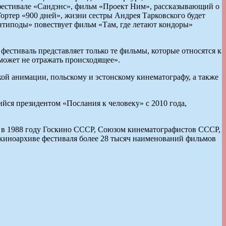
 фестивале «Сандэнс», фильм «Проект Ним», рассказывающий о
ортер «900 дней», жизни сестры Андрея Тарковского будет
нтиподы» повествует фильм «Там, где летают кондоры»
естиваль представляет только те фильмы, которые относятся к
 может не отражать происходящее».
ой анимации, польскому и эстонскому кинематографу, а также
йся президентом «Послания к человеку» с 2010 года,
 в 1988 году Госкино СССР, Союзом кинематографистов СССР,
В киноархиве фестиваля более 28 тысяч наименований фильмов