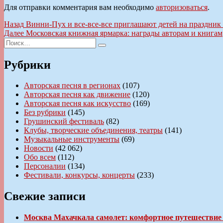
Для отправки комментария вам необходимо
авторизоваться
.
Навигация
Предыдущая
Назад
Винни-Пух и все-все-все приглашают детей на праздник
запись:
Следующая
Далее
Московская книжная ярмарка: награды авторам и книгам
по
Искать:
запись:
Поиск
записям
Рубрики
Авторская песня в регионах
(107)
Авторская песня как движение
(120)
Авторская песня как искусство
(169)
Без рубрики
(145)
Грушинский фестиваль
(82)
Клубы, творческие объединения, театры
(141)
Музыкальные инструменты
(69)
Новости
(42 062)
Обо всем
(112)
Персоналии
(134)
Фестивали, конкурсы, концерты
(233)
Свежие записи
Москва Махачкала самолет: комфортное путешествие