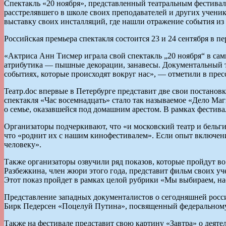
Спектакль «20 ноября», представленный театральным фестивал
расстрелявшего в школе своих преподавателей и других ученик
выставку своих инсталляций, где нашли отражение события из 
Российская премьера спектакля состоится 23 и 24 сентября в п
«Актриса Анн Тисмер играла свой спектакль „20 ноября“ в сам
атрибутика — пышные декорации, занавесы. Документальный теа
событиях, которые происходят вокруг нас», — отметили в прес
Театр.doc впервые в Петербурге представит две свои постано
спектакля «Час восемнадцать» стало так называемое «Дело Маг
о семье, оказавшейся под домашним арестом. В рамках фестива
Организаторы подчеркивают, что «и московский театр и бельг
что «роднит их с нашим кинофестивалем». Если опыт включени
человеку».
Также организаторы озвучили ряд показов, которые пройдут в
Разбежкина, член жюри этого года, представит фильм своих 
Этот показ пройдет в рамках целой рубрики «Мы выбираем, н
Представление западных документалистов о сегодняшней росс
Бирк Педерсен «Поцелуй Путина», посвященный федеральному
Также на фестивале представит свою картину «Завтра» о деяте