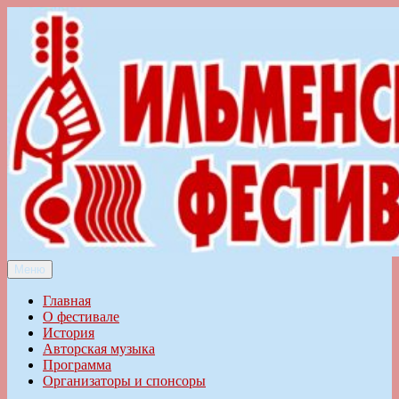
Перейти
к
содержимому
Меню
Ильменский фестиваль авторской песни
Главная
О фестивале
История
Авторская музыка
Программа
Организаторы и спонсоры