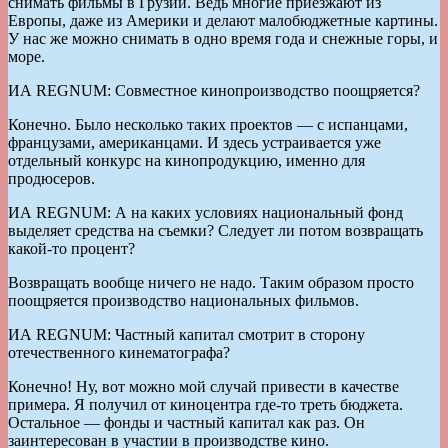
снимать фильмы в Грузии. Ведь многие приезжают из
Европы, даже из Америки и делают малобюджетные картины.
У нас же можно снимать в одно время года и снежные горы, и
море.
ИА REGNUM: Совместное кинопроизводство поощряется?
Конечно. Было несколько таких проектов — с испанцами,
французами, американцами. И здесь устраивается уже
отдельный конкурс на кинопродукцию, именно для
продюсеров.
ИА REGNUM: А на каких условиях национальный фонд
выделяет средства на съемки? Следует ли потом возвращать
какой-то процент?
Возвращать вообще ничего не надо. Таким образом просто
поощряется производство национальных фильмов.
ИА REGNUM: Частный капитал смотрит в сторону
отечественного кинематографа?
Конечно! Ну, вот можно мой случай привести в качестве
примера. Я получил от киноцентра где-то треть бюджета.
Остальное — фонды и частный капитал как раз. Он
заинтересован в участии в производстве кино.