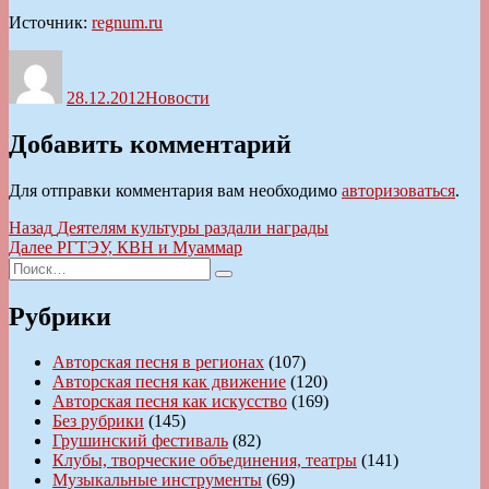
Источник:
regnum.ru
Автор
Опубликовано
Рубрики
28.12.2012
Новости
Добавить комментарий
Для отправки комментария вам необходимо
авторизоваться
.
Навигация
Предыдущая
Назад
Деятелям культуры раздали награды
запись:
Следующая
Далее
РГТЭУ, КВН и Муаммар
по
Искать:
запись:
Поиск
записям
Рубрики
Авторская песня в регионах
(107)
Авторская песня как движение
(120)
Авторская песня как искусство
(169)
Без рубрики
(145)
Грушинский фестиваль
(82)
Клубы, творческие объединения, театры
(141)
Музыкальные инструменты
(69)