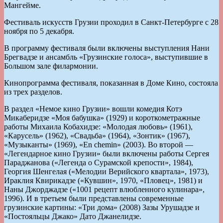
Мангейме.
Фестиваль искусств Грузии проходил в Санкт-Петербурге с 28
ноября по 5 декабря.
В программу фестиваля были включены выступления Нани
Брегвадзе и ансамбль «Грузинские голоса», выступившие в
Большом зале филармонии.
Кинопрограмма фестиваля, показанная в Доме Кино, состояла
из трех разделов.
В раздел «Немое кино Грузии» вошли комедия Котэ
Микаберидзе «Моя бабушка» (1929) и короткометражные
работы Михаила Кобахидзе: «Молодая любовь» (1961),
«Карусель» (1962), «Свадьба» (1964), «Зонтик» (1967),
«Музыканты» (1969), «En chemin» (2003). Во второй —
«Легендарное кино Грузии» были включены работы Сергея
Параджанова («Легенда о Сурамской крепости», 1984),
Георгия Шенгелая («Мелодии Верийского квартала», 1973),
Ираклия Квирикадзе («Кувшин», 1970, «Пловец», 1981) и
Наны Джорджадзе («1001 рецепт влюбленного кулинара»,
1996). И в третьем были представлены современные
грузинские картины: «Три дома» (2008) Зазы Урушадзе и
«Постояльцы Джако» Дато Джанелидзе.