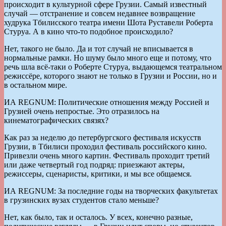
происходит в культурной сфере Грузии. Самый известный
случай — отстранение и совсем недавнее возвращение
худрука Тбилисского театра имени Шота Руставели Роберта
Стуруа. А в кино что-то подобное происходило?
Нет, такого не было. Да и тот случай не вписывается в
нормальные рамки. Но шуму было много еще и потому, что
речь шла всё-таки о Роберте Стуруа, выдающемся театральном
режиссёре, которого знают не только в Грузии и России, но и
в остальном мире.
ИА REGNUM: Политические отношения между Россией и
Грузией очень непростые. Это отразилось на
кинематографических связях?
Как раз за неделю до петербургского фестиваля искусств
Грузии, в Тбилиси проходил фестиваль российского кино.
Привезли очень много картин. Фестиваль проходит третий
или даже четвертый год подряд: приезжают актеры,
режиссеры, сценаристы, критики, и мы все общаемся.
ИА REGNUM: За последние годы на творческих факультетах
в грузинских вузах студентов стало меньше?
Нет, как было, так и осталось. У всех, конечно разные,