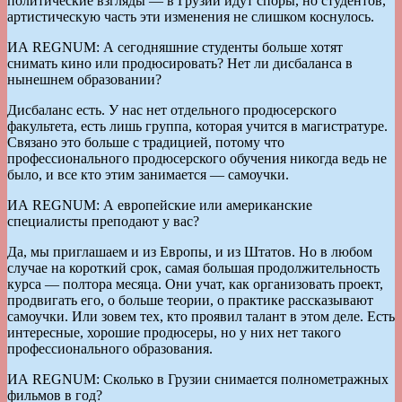
политические взгляды — в Грузии идут споры, но студентов,
артистическую часть эти изменения не слишком коснулось.
ИА REGNUM: А сегодняшние студенты больше хотят
снимать кино или продюсировать? Нет ли дисбаланса в
нынешнем образовании?
Дисбаланс есть. У нас нет отдельного продюсерского
факультета, есть лишь группа, которая учится в магистратуре.
Связано это больше с традицией, потому что
профессионального продюсерского обучения никогда ведь не
было, и все кто этим занимается — самоучки.
ИА REGNUM: А европейские или американские
специалисты преподают у вас?
Да, мы приглашаем и из Европы, и из Штатов. Но в любом
случае на короткий срок, самая большая продолжительность
курса — полтора месяца. Они учат, как организовать проект,
продвигать его, о больше теории, о практике рассказывают
самоучки. Или зовем тех, кто проявил талант в этом деле. Есть
интересные, хорошие продюсеры, но у них нет такого
профессионального образования.
ИА REGNUM: Сколько в Грузии снимается полнометражных
фильмов в год?