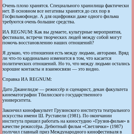
Очень плохо хранятся. Специального хранилища фактически
нет. В основном все негативы хранятся до сих пор в
Госфильмофонде. А для оцифровки даже одного фильма
требуются очень большие средства.
ИА REGNUM: Как вы думаете, культурные мероприятия,
фестивали, встречи творческих людей между собой могут
помочь восстановлению наших отношений?
Я думаю, что отношения есть между людьми, авторами. Вряд
ли что-то кардинально изменится в том, что касается
политических отношений. Но то, что между людьми остались
хорошие контакты и взаимосвязи — это видно.
Справка ИА REGNUM:
Дато Джанелидзе — режиссёр и сценарист, декан факультета
кинематографии Тбилисского государственного
университета.
Закончил кинофакультет Грузинского института театрального
искусства имени Ш. Руставели (1981). По окончании
института пришел работать на киностудию «Грузия-фильм» в
качестве режиссёра. Дебютный фильм «Светлячки» (1987)
получил главный приз Международного кинофестиваля в