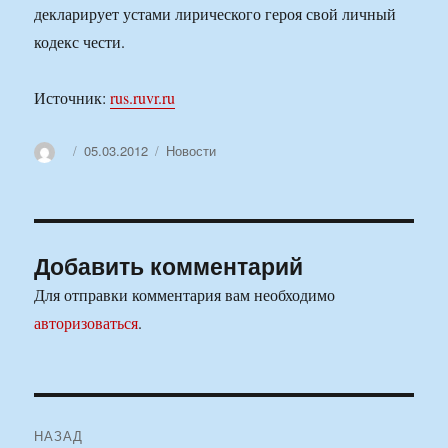
декларирует устами лирического героя свой личный
кодекс чести.
Источник:
rus.ruvr.ru
Автор
Опубликовано
Рубрики
05.03.2012
Новости
Добавить комментарий
Для отправки комментария вам необходимо
авторизоваться
.
Навигация
НАЗАД