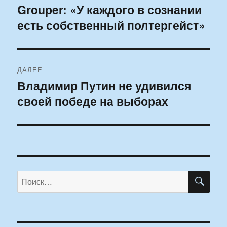
по
Grouper: «У каждого в сознании
Предыдущая
есть собственный полтергейст»
запись:
записям
ДАЛЕЕ
Владимир Путин не удивился
Следующая
своей победе на выборах
запись:
ПО
Искать: