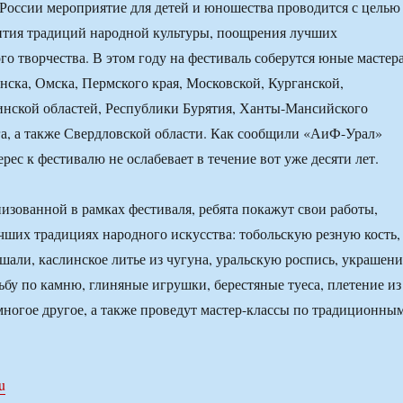
России мероприятие для детей и юношества проводится с целью
ития традиций народной культуры, поощрения лучших
го творчества. В этом году на фестиваль соберутся юные мастер
нска, Омска, Пермского края, Московской, Курганской,
инской областей, Республики Бурятия, Ханты-Мансийского
а, а также Свердловской области. Как сообщили «АиФ-Урал»
рес к фестивалю не ослабевает в течение вот уже десяти лет.
низованной в рамках фестиваля, ребята покажут свои работы,
ших традициях народного искусства: тобольскую резную кость,
шали, каслинское литье из чугуна, уральскую роспись, украшени
зьбу по камню, глиняные игрушки, берестяные туеса, плетение из
многое другое, а также проведут мастер-классы по традиционны
ru