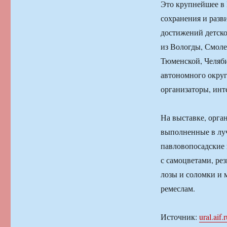
Это крупнейшее в 
сохранения и разв
достижений детско
из Вологды, Смоле
Тюменской, Челяб
автономного округ
организаторы, инте
На выставке, орга
выполненные в луч
павловопосадские 
с самоцветами, ре
лозы и соломки и 
ремеслам.
Источник:
ural.aif.