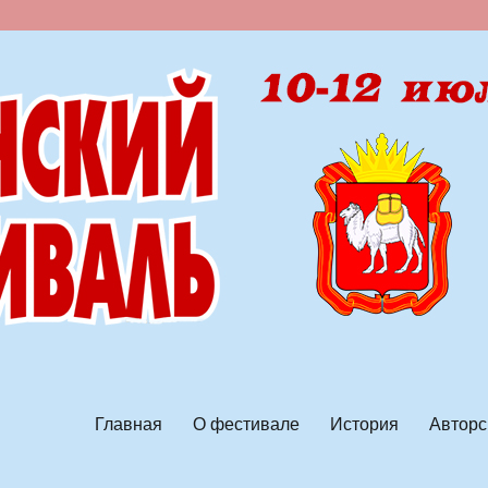
ской песни
Главная
О фестивале
История
Авторс