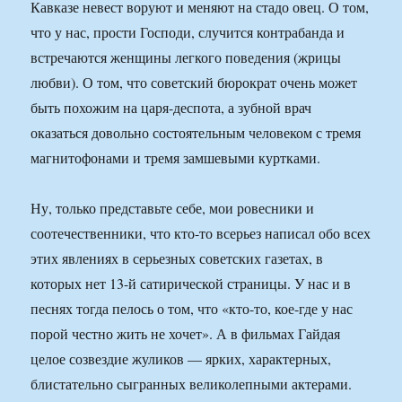
Кавказе невест воруют и меняют на стадо овец. О том,
что у нас, прости Господи, случится контрабанда и
встречаются женщины легкого поведения (жрицы
любви). О том, что советский бюрократ очень может
быть похожим на царя-деспота, а зубной врач
оказаться довольно состоятельным человеком с тремя
магнитофонами и тремя замшевыми куртками.
Ну, только представьте себе, мои ровесники и
соотечественники, что кто-то всерьез написал обо всех
этих явлениях в серьезных советских газетах, в
которых нет 13-й сатирической страницы. У нас и в
песнях тогда пелось о том, что «кто-то, кое-где у нас
порой честно жить не хочет». А в фильмах Гайдая
целое созвездие жуликов — ярких, характерных,
блистательно сыгранных великолепными актерами.