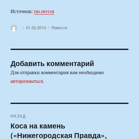
Источник:
rus.ruvr.ru
Автор
Опубликовано
Рубрики
01.02.2013
Новости
Добавить комментарий
Для отправки комментария вам необходимо
авторизоваться
.
Навигация
НАЗАД
по
Коса на камень
Предыдущая
(«Нижегородская Правда»,
запись:
записям