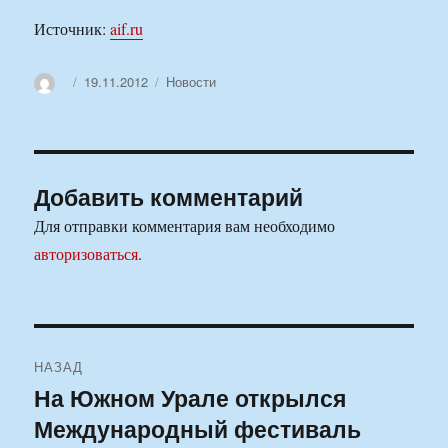
Источник:
aif.ru
Автор
Опубликовано
Рубрики
19.11.2012
Новости
Добавить комментарий
Для отправки комментария вам необходимо
авторизоваться
.
Навигация
НАЗАД
по
На Южном Урале открылся
Предыдущая
Международный фестиваль
запись:
записям