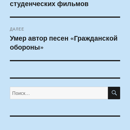
студенческих фильмов
ДАЛЕЕ
Умер автор песен «Гражданской
Следующая
обороны»
запись:
ПО
Искать: