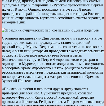
с 2008 года, приходится на день памяти благоверных святых
супругов Петра и Февронии. В Русской православной церкви
их чтут 8 июля. Однако, поскольку в этом году 8 июля
приходится на рабочий понедельник, разные города России
решили отпраздновать торжество семейного счастья заранее, в
выходные дни.
Столицей празднования Дня семьи, любви и верности в этом
году, впрочем, как и в предыдущие, станет старинный
русский город Муром. Ведь именно его жители несколько лет
назад и были инициаторами проведения ежегодных семейных
торжеств. По легенде покровители брака и семьи
благочестивые супруги Петр и Феврония жили и умерли в
один день в Муроме, а их святые мощи и ныне можно увидеть
в соборном храме муромского Свято-Троицкого монастыря,
рассказывает заместитель председателя патриаршей комиссии
по вопросам семьи и защиты материнства епископ Орехово-
Зуевский Пантелеимон:
«Пример их любви и верности друг к другу является
примером для всех нас. Существует предание, согласно
которому Феврония была простой крестьянкой, дочерью
древолаза и бортника. Ее брак с князем Петром многими тогда
осуждался. Но она помогла исцелению князя, а когда ей