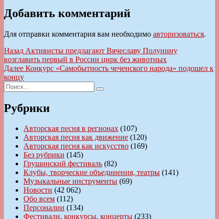
Добавить комментарий
Для отправки комментария вам необходимо
авторизоваться
.
Навигация
Предыдущая
Назад
Активисты предлагают Вячеславу Полунину
запись:
возглавить первый в России цирк без животных
по
Следующая
Далее
Конкурс «Самобытность чеченского народа» подошел к
записям
запись:
концу
Искать:
Поиск
Рубрики
Авторская песня в регионах
(107)
Авторская песня как движение
(120)
Авторская песня как искусство
(169)
Без рубрики
(145)
Грушинский фестиваль
(82)
Клубы, творческие объединения, театры
(141)
Музыкальные инструменты
(69)
Новости
(42 062)
Обо всем
(112)
Персоналии
(134)
Фестивали, конкурсы, концерты
(233)