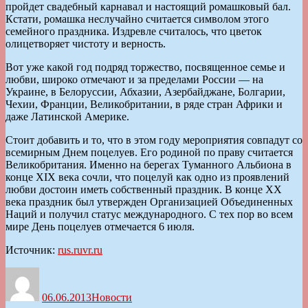
пройдет свадебный карнавал и настоящий ромашковый бал.
Кстати, ромашка неслучайно считается символом этого
семейного праздника. Издревле считалось, что цветок
олицетворяет чистоту и верность.
Вот уже какой год подряд торжество, посвященное семье и
любви, широко отмечают и за пределами России — на
Украине, в Белоруссии, Абхазии, Азербайджане, Болгарии,
Чехии, Франции, Великобритании, в ряде стран Африки и
даже Латинской Америке.
Стоит добавить и то, что в этом году мероприятия совпадут со
всемирным Днем поцелуев. Его родиной по праву считается
Великобритания. Именно на берегах Туманного Альбиона в
конце XIX века сочли, что поцелуй как одно из проявлений
любви достоин иметь собственный праздник. В конце ХХ
века праздник был утвержден Организацией Объединенных
Наций и получил статус международного. С тех пор во всем
мире День поцелуев отмечается 6 июля.
Источник:
rus.ruvr.ru
Автор
Опубликовано
Рубрики
06.06.2013
Новости