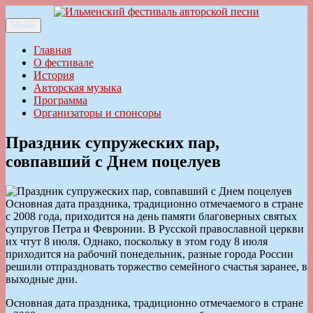
Перейти
к
Меню
Ильменский фестиваль авторской песни
содержимому
Главная
О фестивале
История
Авторская музыка
Программа
Организаторы и спонсоры
Праздник супружеских пар,
совпавший с Днем поцелуев
Основная дата праздника, традиционно отмечаемого в стране
с 2008 года, приходится на день памяти благоверных святых
супругов Петра и Февронии. В Русской православной церкви
их чтут 8 июля. Однако, поскольку в этом году 8 июля
приходится на рабочий понедельник, разные города России
решили отпраздновать торжество семейного счастья заранее, в
выходные дни.
Основная дата праздника, традиционно отмечаемого в стране