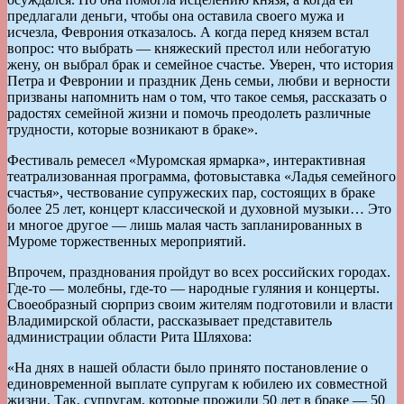
предлагали деньги, чтобы она оставила своего мужа и
исчезла, Феврония отказалось. А когда перед князем встал
вопрос: что выбрать — княжеский престол или небогатую
жену, он выбрал брак и семейное счастье. Уверен, что история
Петра и Февронии и праздник День семьи, любви и верности
призваны напомнить нам о том, что такое семья, рассказать о
радостях семейной жизни и помочь преодолеть различные
трудности, которые возникают в браке».
Фестиваль ремесел «Муромская ярмарка», интерактивная
театрализованная программа, фотовыставка «Ладья семейного
счастья», чествование супружеских пар, состоящих в браке
более 25 лет, концерт классической и духовной музыки… Это
и многое другое — лишь малая часть запланированных в
Муроме торжественных мероприятий.
Впрочем, празднования пройдут во всех российских городах.
Где-то — молебны, где-то — народные гуляния и концерты.
Своеобразный сюрприз своим жителям подготовили и власти
Владимирской области, рассказывает представитель
администрации области Рита Шляхова:
«На днях в нашей области было принято постановление о
единовременной выплате супругам к юбилею их совместной
жизни. Так, супругам, которые прожили 50 лет в браке — 50