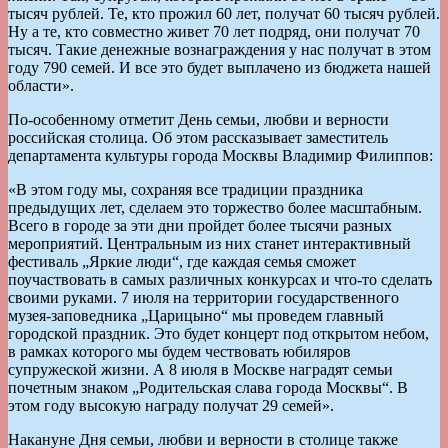
тысяч рублей. Те, кто прожил 60 лет, получат 60 тысяч рублей.
Ну а те, кто совместно живет 70 лет подряд, они получат 70
тысяч. Такие денежные вознаграждения у нас получат в этом
году 790 семей. И все это будет выплачено из бюджета нашей
области».
По-особенному отметит День семьи, любви и верности
российская столица. Об этом рассказывает заместитель
департамента культуры города Москвы Владимир Филиппов:
«В этом году мы, сохраняя все традиции праздника
предыдущих лет, сделаем это торжество более масштабным.
Всего в городе за эти дни пройдет более тысячи разных
мероприятий. Центральным из них станет интерактивный
фестиваль „Яркие люди“, где каждая семья сможет
поучаствовать в самых различных конкурсах и что-то сделать
своими руками. 7 июля на территории государственного
музея-заповедника „Царицыно“ мы проведем главный
городской праздник. Это будет концерт под открытом небом,
в рамках которого мы будем чествовать юбиляров
супружеской жизни. А 8 июля в Москве наградят семьи
почетным знаком „Родительская слава города Москвы“. В
этом году высокую награду получат 29 семей».
Накануне Дня семьи, любви и верности в столице также