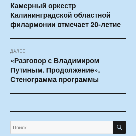
по
Камерный оркестр
Предыдущая
Калининградской областной
запись:
записям
филармонии отмечает 20-летие
ДАЛЕЕ
«Разговор с Владимиром
Следующая
Путиным. Продолжение».
запись:
Стенограмма программы
ПО
Искать: