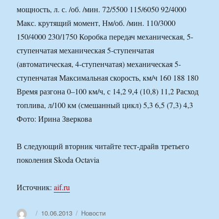
мощность, л. с. /об. /мин. 72/5500 115/6050 92/4000
Макс. крутящий момент, Нм/об. /мин. 110/3000
150/4000 230/1750 Коробка передач механическая, 5-
ступенчатая механическая 5-ступенчатая
(автоматическая, 4-ступенчатая) механическая 5-
ступенчатая Максимальная скорость, км/ч 160 188 180
Время разгона 0–100 км/ч, с 14,2 9,4 (10,8) 11,2 Расход
топлива, л/100 км (смешанный цикл) 5,3 6,5 (7,3) 4,3
Фото: Ирина Зверкова
В следующий вторник читайте тест-драйв третьего
поколения Skoda Octavia
Источник:
aif.ru
Автор
Опубликовано
Рубрики
10.06.2013
Новости