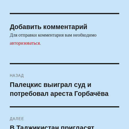
Добавить комментарий
Для отправки комментария вам необходимо
авторизоваться
.
Навигация
НАЗАД
по
Палецкис выиграл суд и
Предыдущая
потребовал ареста Горбачёва
запись:
записям
ДАЛЕЕ
В Таджикистан пригласят
Следующая