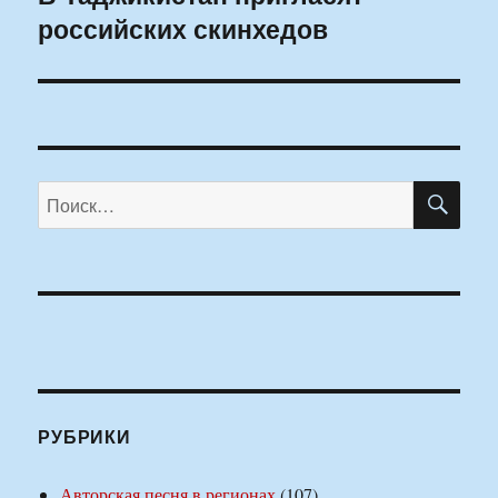
российских скинхедов
запись:
ПО
Искать:
РУБРИКИ
Авторская песня в регионах
(107)