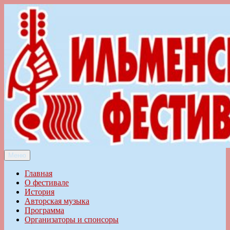
Перейти
к
содержимому
Меню
Ильменский фестиваль авторской песни
Главная
О фестивале
История
Авторская музыка
Программа
Организаторы и спонсоры