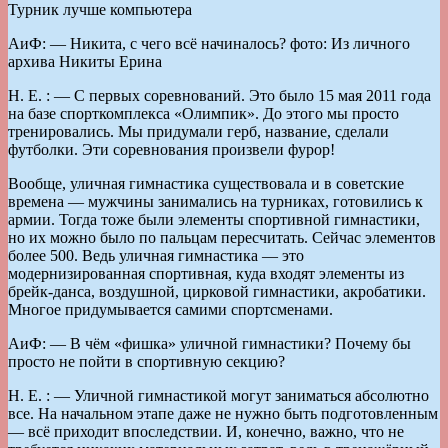
Турник лучше компьютера
АиФ: — Никита, с чего всё начиналось? фото: Из личного
архива Никиты Ерина
Н. Е. : — С первых соревнований. Это было 15 мая 2011 года
на базе спорткомплекса «Олимпик». До этого мы просто
тренировались. Мы придумали герб, название, сделали
футболки. Эти соревнования произвели фурор!
Вообще, уличная гимнастика существовала и в советские
времена — мужчины занимались на турниках, готовились к
армии. Тогда тоже были элементы спортивной гимнастики,
но их можно было по пальцам пересчитать. Сейчас элементов
более 500. Ведь уличная гимнастика — это
модернизированная спортивная, куда входят элементы из
брейк-данса, воздушной, цирковой гимнастики, акробатики.
Многое придумывается самими спортсменами.
АиФ: — В чём «фишка» уличной гимнастики? Почему бы
просто не пойти в спортивную секцию?
Н. Е. : — Уличной гимнастикой могут заниматься абсолютно
все. На начальном этапе даже не нужно быть подготовленным
— всё приходит впоследствии. И, конечно, важно, что не