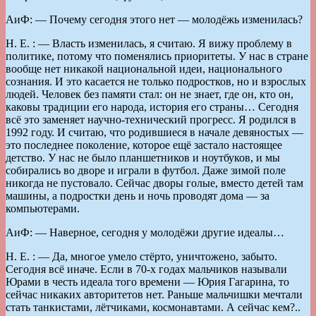
АиФ: — Почему сегодня этого нет — молодёжь изменилась?
Н. Е. : — Власть изменилась, я считаю. Я вижу проблему в
политике, потому что поменялись приоритеты. У нас в стране
вообще нет никакой национальной идеи, национального
сознания. И это касается не только подростков, но и взрослых
людей. Человек без памяти стал: он не знает, где он, кто он,
каковы традиции его народа, история его страны… Сегодня
всё это заменяет научно-технический прогресс. Я родился в
1992 году. И считаю, что родившиеся в начале девяностых —
это последнее поколение, которое ещё застало настоящее
детство. У нас не было планшетников и ноутбуков, и мы
собирались во дворе и играли в футбол. Даже зимой поле
никогда не пустовало. Сейчас дворы голые, вместо детей там
машины, а подростки день и ночь проводят дома — за
компьютерами.
АиФ: — Наверное, сегодня у молодёжи другие идеалы…
Н. Е. : — Да, многое умело стёрто, уничтожено, забыто.
Сегодня всё иначе. Если в 70-х годах мальчиков называли
Юрами в честь идеала того времени — Юрия Гагарина, то
сейчас никаких авторитетов нет. Раньше мальчишки мечтали
стать танкистами, лётчиками, космонавтами. А сейчас кем?..