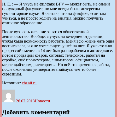
Н. Е. : — Я учусь на филфаке ВГУ — может быть, не самый
популярный факультет, но мне всегда были интересны
гуманитарные науки. Я считаю, что на филфаке, если там
учиться, а не просто ходить на занятия, можно получить
отличное образование.
После вуза есть желание заняться общественной
деятельностью. Вообще, я учусь на вечернем отделении,
чтобы была возможность работать. Меня всю жизнь мать одна
воспитывала, и я не хотел сидеть у неё на шее. Я уже столько
профессий сменил: в 14 лет был разнорабочим в автосервисе,
потом продавцом ковров, сотовых телефонов, работал на
стройке, ещё промоутером, аниматором, официантом,
мерчендайзером, риелтором… Но всё это временная работа,
после окончания университета займусь чем-то более
серьёзным.
Источник:
chr.aif.ru
Автор
Опубликовано
Рубрики
26.02.2013
Новости
Добавить комментарий