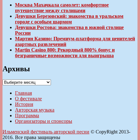
Москва Махачкала самолет: комфортное
путешествие между столицами
Девушки Березовский: знакомства в уральском
городе с особым шармом
Девушки Ростова: знакомства в южной столице
России
Мартин Казино: Премиум-платформа для ценителей
азартных развлечений
Martin Casino 800: Рекордный 800% бонус и
безграничные возможности для выигрыша
Архивы
Архивы
Главная
О фестивале
История
Авторская музыка
Программа
Организаторы и спонсоры
Ильменский фестиваль авторской песни
© CopyRight 2013-
2016. Все права защищены