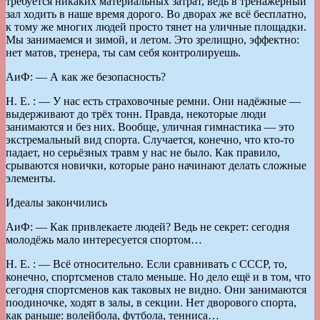
требуется никаких материальных затрат, ведь в тренажёрный
зал ходить в наше время дорого. Во дворах же всё бесплатно,
к тому же многих людей просто тянет на уличные площадки.
Мы занимаемся и зимой, и летом. Это зрелищно, эффектно:
нет матов, тренера, ты сам себя контролируешь.
АиФ: — А как же безопасность?
Н. Е. : — У нас есть страховочные ремни. Они надёжные —
выдерживают до трёх тонн. Правда, некоторые люди
занимаются и без них. Вообще, уличная гимнастика — это
экстремальный вид спорта. Случается, конечно, что кто-то
падает, но серьёзных травм у нас не было. Как правило,
срываются новички, которые рано начинают делать сложные
элементы.
Идеалы закончились
АиФ: — Как привлекаете людей? Ведь не секрет: сегодня
молодёжь мало интересуется спортом…
Н. Е. : — Всё относительно. Если сравнивать с СССР, то,
конечно, спортсменов стало меньше. Но дело ещё и в том, что
сегодня спортсменов как таковых не видно. Они занимаются
поодиночке, ходят в залы, в секции. Нет дворового спорта,
как раньше: волейбола, футбола, тенниса…