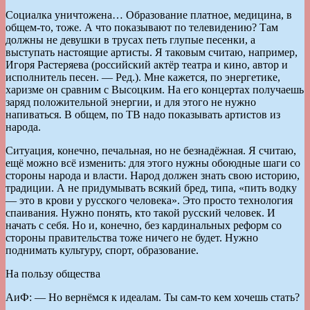
Социалка уничтожена… Образование платное, медицина, в
общем-то, тоже. А что показывают по телевидению? Там
должны не девушки в трусах петь глупые песенки, а
выступать настоящие артисты. Я таковым считаю, например,
Игоря Растеряева (российский актёр театра и кино, автор и
исполнитель песен. — Ред.). Мне кажется, по энергетике,
харизме он сравним с Высоцким. На его концертах получаешь
заряд положительной энергии, и для этого не нужно
напиваться. В общем, по ТВ надо показывать артистов из
народа.
Ситуация, конечно, печальная, но не безнадёжная. Я считаю,
ещё можно всё изменить: для этого нужны обоюдные шаги со
стороны народа и власти. Народ должен знать свою историю,
традиции. А не придумывать всякий бред, типа, «пить водку
— это в крови у русского человека». Это просто технология
спаивания. Нужно понять, кто такой русский человек. И
начать с себя. Но и, конечно, без кардинальных реформ со
стороны правительства тоже ничего не будет. Нужно
поднимать культуру, спорт, образование.
На пользу общества
АиФ: — Но вернёмся к идеалам. Ты сам-то кем хочешь стать?