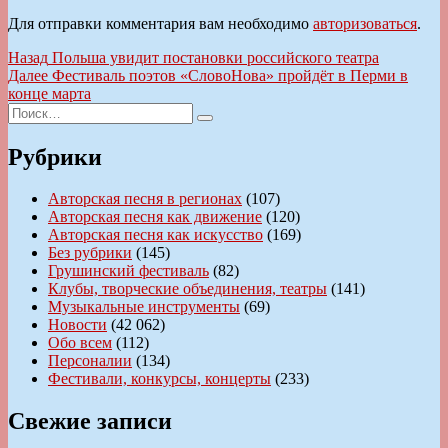
Для отправки комментария вам необходимо
авторизоваться
.
Навигация
Предыдущая
Назад
Польша увидит постановки российского театра
запись:
Следующая
Далее
Фестиваль поэтов «СловоНова» пройдёт в Перми в
по
запись:
конце марта
записям
Искать:
Поиск
Рубрики
Авторская песня в регионах
(107)
Авторская песня как движение
(120)
Авторская песня как искусство
(169)
Без рубрики
(145)
Грушинский фестиваль
(82)
Клубы, творческие объединения, театры
(141)
Музыкальные инструменты
(69)
Новости
(42 062)
Обо всем
(112)
Персоналии
(134)
Фестивали, конкурсы, концерты
(233)
Свежие записи