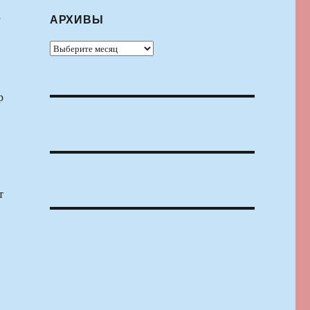
АРХИВЫ
у
Архивы
р
т