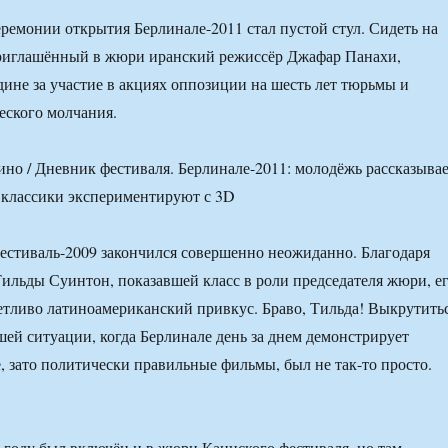
ремонии открытия Берлинале-2011 стал пустой стул. Сидеть на
риглашённый в жюри иранский режиссёр Джафар Панахи,
ине за участие в акциях оппозиции на шесть лет тюрьмы и
ческого молчания.
стиваль-2009 закончился совершенно неожиданно. Благодаря
ильды Суинтон, показавшей класс в роли председателя жюри, е
етливо латиноамериканский привкус. Браво, Тильда! Выкрутить
ей ситуации, когда Берлинале день за днем демонстрирует
, зато политически правильные фильмы, был не так-то просто.
году был включён и в жюри Каннского фестиваля, но там