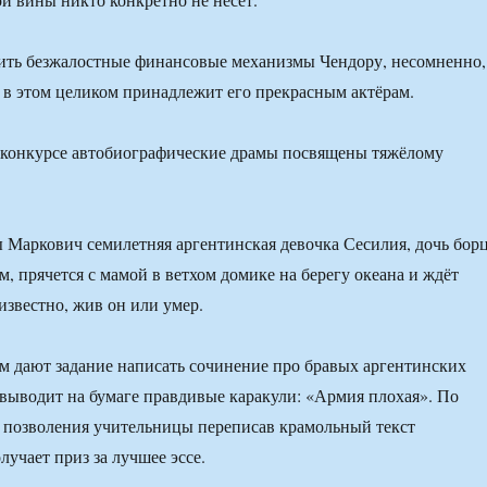
ить безжалостные финансовые механизмы Чендору, несомненно,
га в этом целиком принадлежит его прекрасным актёрам.
 конкурсе автобиографические драмы посвящены тяжёлому
Маркович семилетняя аргентинская девочка Сесилия, дочь бор
, прячется с мамой в ветхом домике на берегу океана и ждёт
известно, жив он или умер.
ям дают задание написать сочинение про бравых аргентинских
выводит на бумаге правдивые каракули: «Армия плохая». По
с позволения учительницы переписав крамольный текст
лучает приз за лучшее эссе.