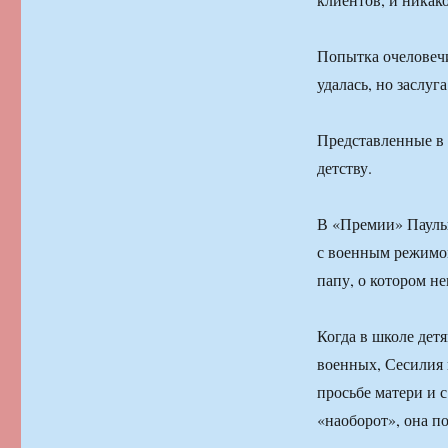
Попытка очеловеч
удалась, но заслу
Представленные в
детству.
В «Премии» Паулы 
с военным режимом
папу, о котором не
Когда в школе дет
военных, Сесилия 
просьбе матери и 
«наоборот», она по