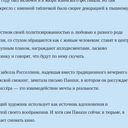
 кресло с именной табличкой было скорее декорацией к пышном
естном своей политизированностью и любовью к разного рода
ам, со стулом обращаются как с живым человеком: ставят в цент
рупным планом, награждают аплодисментами, ласково
нку и говорят, что будут по нему скучать.
абелла Росселлини, надевшая вместо традиционного вечернего
жской смокинг, зачитала письмо Панахи, в котором он рассуждае
жиссёра — это взаимодействие мечты и реальности.
щий художник использует как источник вдохновения и
лой своего воображения. И хотя сам Панахи сейчас в тюрьме, в
ает снимать кино.