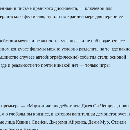
енный в письме иранского диссидента, — ключевой для
ерлинского фестиваля, ну или по крайней мере для первой её
ействия мечты и реальности тут как раз и не наблюдается: все
вном конкурсе фильмы можно условно разделить на те, где какие
льшинстве случаев автобиографические) события стали основой
, где и реальности-то почти никакой нет — только игры
я премьера — «Маржин-колл» дебютанта Джея Си Чендора, новы
м о глобальном кризисе, в котором капитализм демонстрирует н
ные лица Кевина Спейси, Джереми Айронса, Деми Мур, Стэнли
ни и Захари Квинто.