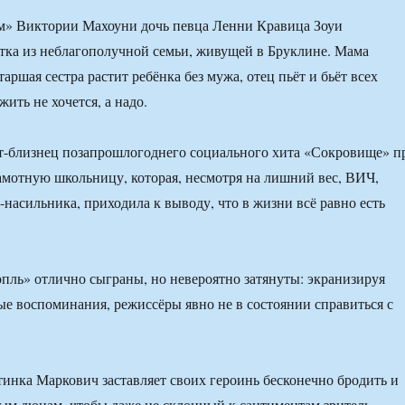
ам» Виктории Махоуни дочь певца Ленни Кравица Зоуи
тка из неблагополучной семьи, живущей в Бруклине. Мама
аршая сестра растит ребёнка без мужа, отец пьёт и бьёт всех
ить не хочется, а надо.
т-близнец позапрошлогоднего социального хита «Сокровище» п
мотную школьницу, которая, несмотря на лишний вес, ВИЧ,
-насильника, приходила к выводу, что в жизни всё равно есть
пль» отлично сыграны, но невероятно затянуты: экранизируя
ые воспоминания, режиссёры явно не в состоянии справиться с
нтинка Маркович заставляет своих героинь бесконечно бродить и
ным дюнам, чтобы даже не склонный к сантиментам зритель