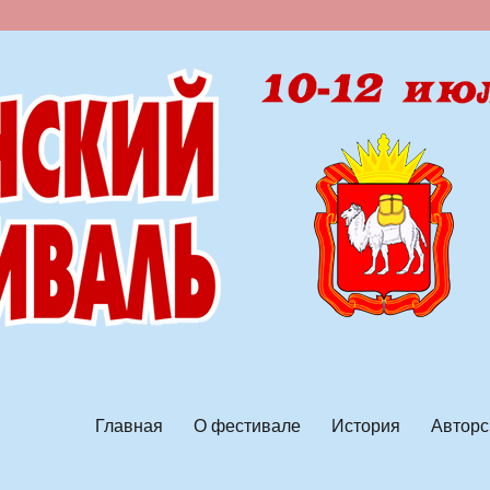
ской песни
Главная
О фестивале
История
Авторс