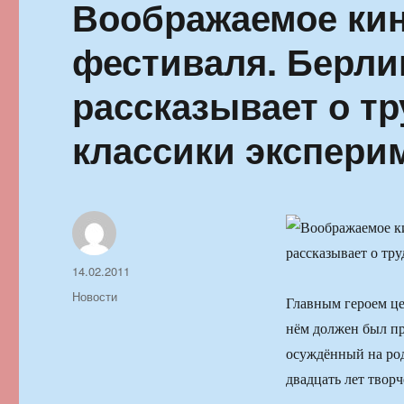
Воображаемое кин
фестиваля. Берли
рассказывает о тр
классики экспери
Автор
Опубликовано
14.02.2011
Рубрики
Новости
Главным героем це
нём должен был п
осуждённый на род
двадцать лет твор