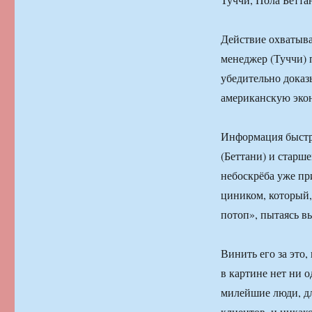
Действие охватыв
менеджер (Туччи) 
убедительно доказ
американскую экон
Информация быстро
(Беттани) и старш
небоскрёба уже пр
циником, который,
потоп», пытаясь в
Винить его за это,
в картине нет ни о
милейшие люди, дл
клиентов, и никак