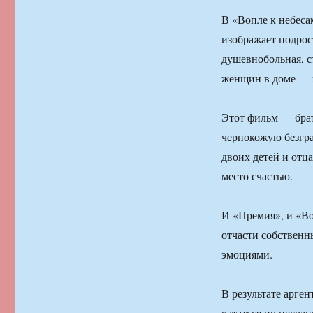
В «Вопле к небес
изображает подрос
душевнобольная, ст
женщин в доме — ж
Этот фильм — бра
чернокожую безгра
двоих детей и отца
место счастью.
И «Премия», и «Во
отчасти собственн
эмоциями.
В результате арге
кататься по песча