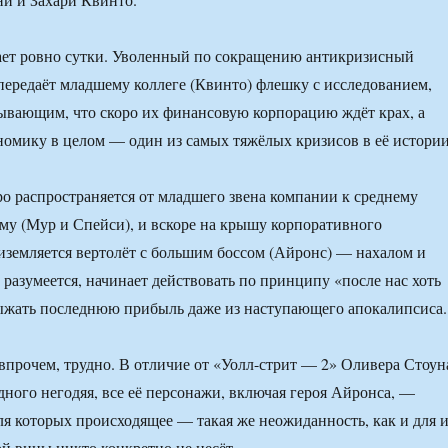
ает ровно сутки. Уволенный по сокращению антикризисный
передаёт младшему коллеге (Квинто) флешку с исследованием,
ывающим, что скоро их финансовую корпорацию ждёт крах, а
омику в целом — один из самых тяжёлых кризисов в её истории
 распространяется от младшего звена компании к среднему
ему (Мур и Спейси), и вскоре на крышу корпоративного
иземляется вертолёт с большим боссом (Айронс) — нахалом и
 разумеется, начинает действовать по принципу «после нас хоть
ыжать последнюю прибыль даже из наступающего апокалипсиса.
 впрочем, трудно. В отличие от «Уолл-стрит — 2» Оливера Стоун
дного негодяя, все её персонажи, включая героя Айронса, —
я которых происходящее — такая же неожиданность, как и для 
ой вины никто конкретно не несёт.