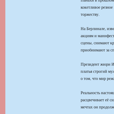
кокетливое резное
торжеству.
На Берлинале, изв
акциям и манифест
сцены, снимают к
приобнимают за спи
Президент жюри Из
платья строгий му
о том, что мир ре
Реальность настоя
расцвечивает её си
мечтах он продолж