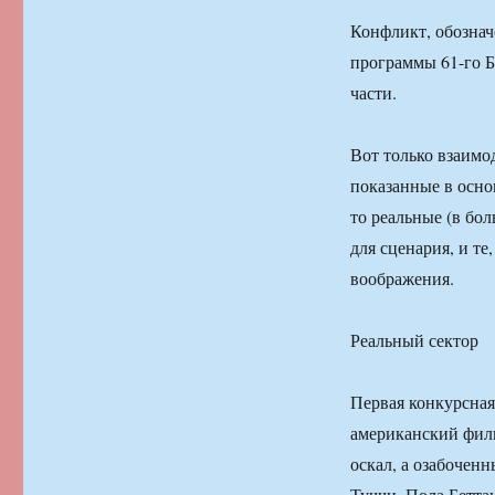
Конфликт, обознач
программы 61-го Б
части.
Вот только взаимод
показанные в осно
то реальные (в бо
для сценария, и те
воображения.
Реальный сектор
Первая конкурсна
американский филь
оскал, а озабочен
Туччи, Пола Бетта