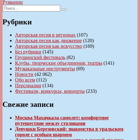
записям
запись:
Румынии
Искать:
Поиск
Рубрики
Авторская песня в регионах
(107)
Авторская песня как движение
(120)
Авторская песня как искусство
(169)
Без рубрики
(145)
Грушинский фестиваль
(82)
Клубы, творческие объединения, театры
(141)
Музыкальные инструменты
(69)
Новости
(42 062)
Обо всем
(112)
Персоналии
(134)
Фестивали, конкурсы, концерты
(233)
Свежие записи
Москва Махачкала самолет: комфортное
путешествие между столицами
Девушки Березовский: знакомства в уральском
городе с особым шармом