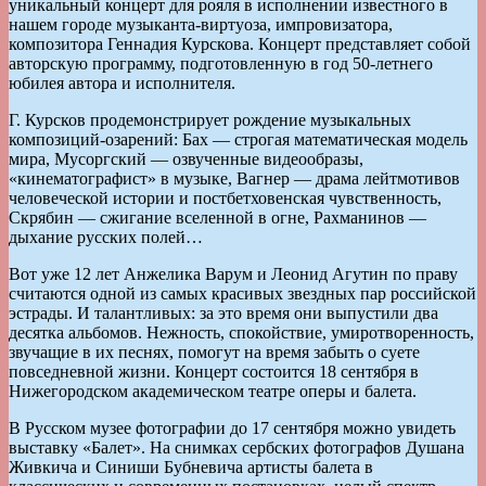
уникальный концерт для рояля в исполнении известного в
нашем городе музыканта-виртуоза, импровизатора,
композитора Геннадия Курскова. Концерт представляет собой
авторскую программу, подготовленную в год 50-летнего
юбилея автора и исполнителя.
Г. Курсков продемонстрирует рождение музыкальных
композиций-озарений: Бах — строгая математическая модель
мира, Мусоргский — озвученные видеообразы,
«кинематографист» в музыке, Вагнер — драма лейтмотивов
человеческой истории и постбетховенская чувственность,
Скрябин — сжигание вселенной в огне, Рахманинов —
дыхание русских полей…
Вот уже 12 лет Анжелика Варум и Леонид Агутин по праву
считаются одной из самых красивых звездных пар российской
эстрады. И талантливых: за это время они выпустили два
десятка альбомов. Нежность, спокойствие, умиротворенность,
звучащие в их песнях, помогут на время забыть о суете
повседневной жизни. Концерт состоится 18 сентября в
Нижегородском академическом театре оперы и балета.
В Русском музее фотографии до 17 сентября можно увидеть
выставку «Балет». На снимках сербских фотографов Душана
Живкича и Синиши Бубневича артисты балета в