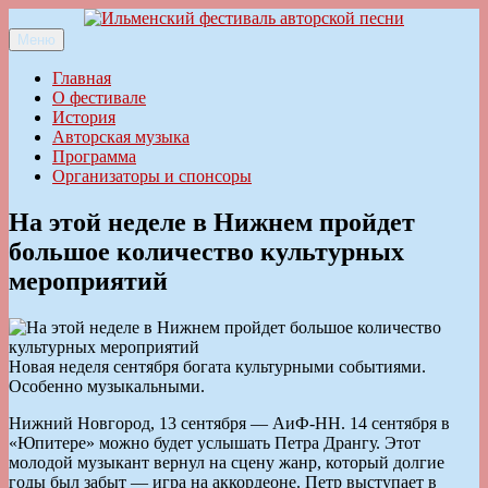
Перейти
к
Меню
Ильменский фестиваль авторской песни
содержимому
Главная
О фестивале
История
Авторская музыка
Программа
Организаторы и спонсоры
На этой неделе в Нижнем пройдет
большое количество культурных
мероприятий
Новая неделя сентября богата культурными событиями.
Особенно музыкальными.
Нижний Новгород, 13 сентября — АиФ-НН. 14 сентября в
«Юпитере» можно будет услышать Петра Дрангу. Этот
молодой музыкант вернул на сцену жанр, который долгие
годы был забыт — игра на аккордеоне. Петр выступает в