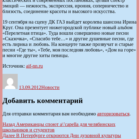
классических и современных постановках, целый спектр
эмоций — нежность, экспрессия, ирония, соперничество и
близость, соединение красоты и высокого искусства.
19 сентября на сцену ДК ГАЗ выйдет королева шансона Ирина
Круг. Она презентует нижегородской публике новый альбом
«Перелетная птица». Туда вошли совершенно новые песни
«Сказочка», «Спасибо тебе…» и другие душевные песни, где
есть лирика и любовь. На концерте также прозвучат и старые
песни «Где ты», «Тебе, моя последняя любовь», «Дом на горе»
и многие другие хиты певицы.
Источник:
aif-nn.ru
Автор
Опубликовано
Рубрики
13.09.2012
Новости
Добавить комментарий
Для отправки комментария вам необходимо
авторизоваться
.
Навигация
Предыдущая
Назад
Американцы споют a\’capella для челябинских
запись:
школьников и студентов
по
Следующая
Далее
В Петербурге откроются Дни духовной культуры